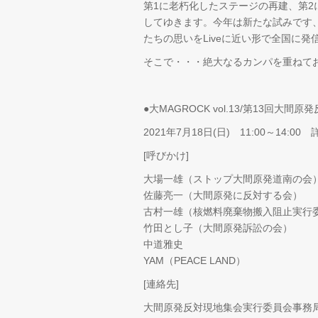
第1に老朽化したステージの再建、第2にトイ
してゆきます。今年は新たな試みです
たちの思いをLiveに近い形で全国に
そこで・・・絶大なるカンパを重ねて
●大MAGROCK
vol.13/第13
回大間原発反
2021年7月18日(日) 11:00～14:0
[呼びかけ]
大場一雄（ストップ大間原発道南の会
佐藤亮一（大間原発に反対する会）
古村一雄（核燃料廃棄物搬入阻止実行
竹田とし子（大間原発訴訟の会）
中道雅史
YAM（PEACE LAND）
[連絡先]
大間原発反対現地集会実行委員会事務