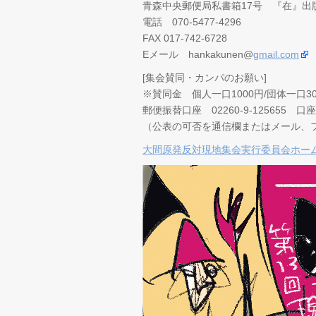
青森中央郵便局私書箱17号 『在』出
電話 070-5477-4296
FAX 017-742-6728
Eメール hankakunen@
gmail.com
[集会賛同・カンパのお願い]
※賛同金 個人一口1000円/団体一口30
郵便振替口座 02260-9-125655
（公表の可否を通信欄またはメール、
大間原発反対現地集会実行委員会ホー