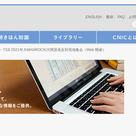
ENGLISH
書籍
FAQ
お問
 7/18 2021年大MAGROCK/大間原発反対現地集会（Web 開催）