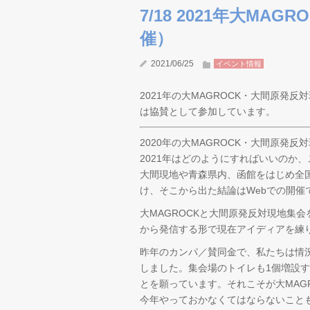
7/18 2021年大MA
催）
2021/06/25
イベント情報
2021年の大MAGROCK・大間原
は協賛として参加しています。
2020年の大MAGROCK・大間原発
2021年はどのようにすればいいのか
大間現地や青森県内、函館をはじめ全
け、そこから出た結論はWebでの開催
大MAGROCKと大間原発反対現地集
から発信する形で現在アイディアを練
昨年のカンパ／賛同金で、私たちは情況への思
しました。集会場のトイレも1個増設
とを願っています。それこそが大MAG
今年やっておかなくてはならないこと