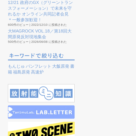
12/21 政府のGX（グリーントラン
スフォーメーション）で未来を守
れるか オンライン共同記者会見
＊一般参加歓迎！
600件のビュー
|
2022/12/10 に投稿された
大MAGROCK VOL.18／第18回大
間原発反対現地集会
500件のビュー
|
2026/06/08 に投稿された
もんじゅ
パンフレット
大飯原発
書
籍
福島原発
高速炉