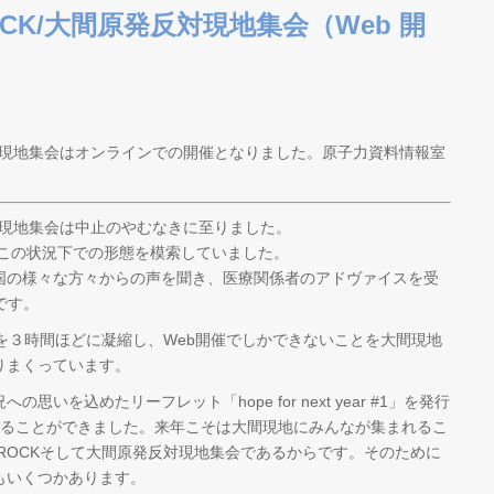
GROCK/大間原発反対現地集会（Web 開
発反対現地集会はオンラインでの開催となりました。原子力資料情報室
反対現地集会は中止のやむなきに至りました。
、この状況下での形態を模索していました。
国の様々な方々からの声を聞き、医療関係者のアドヴァイスを受
です。
会を３時間ほどに凝縮し、Web開催でしかできないことを大間現地
りまくっています。
いを込めたリーフレット「hope for next year #1」を発行
することができました。来年こそは大間現地にみんなが集まれるこ
ROCKそして大間原発反対現地集会であるからです。そのために
もいくつかあります。