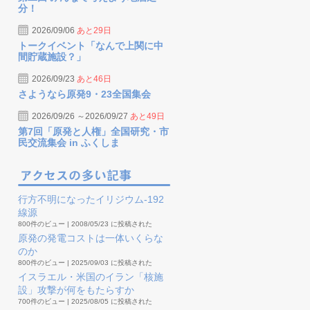
分！
2026/09/06
あと29日
トークイベント「なんで上関に中
間貯蔵施設？」
2026/09/23
あと46日
さようなら原発9・23全国集会
2026/09/26 ～2026/09/27
あと49日
第7回「原発と人権」全国研究・市
民交流集会 in ふくしま
行方不明になったイリジウム-192
線源
800件のビュー
|
2008/05/23 に投稿された
原発の発電コストは一体いくらな
のか
800件のビュー
|
2025/09/03 に投稿された
イスラエル・米国のイラン「核施
設」攻撃が何をもたらすか
700件のビュー
|
2025/08/05 に投稿された