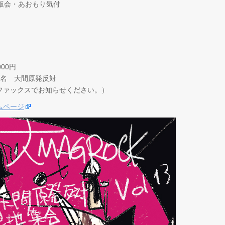
版会・あおもり気付
00円
 口座名 大間原発反対
ファックスでお知らせください。）
ムページ