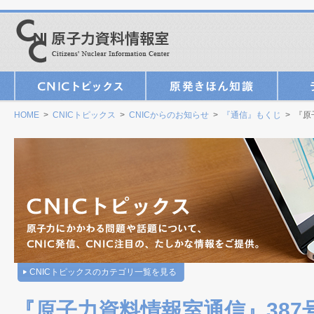
HOME
>
CNICトピックス
>
CNICからのお知らせ
>
『通信』もくじ
> 『原
CNICトピックスのカテゴリ一覧を見る
『原子力資料情報室通信』387号（