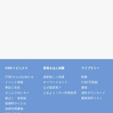
CNICトピックス
原発きほん知識
ライブラリー
CNICからのお知らせ
放射能ミニ知識
映像
イベント情報
キーワードガイド
CNIC写真館
事故と安全
なぜ脱原発？
書籍
タニムラボレター
とめよう！六ヶ所再処理
資料ダウンロード
被ばく・放射線
書庫資料リスト
核燃料サイクル
放射性廃棄物