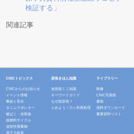
検証する」
関連記事
CNICトピックス
原発きほん知識
ライブラリー
CNICからのお知らせ
放射能ミニ知識
映像
イベント情報
キーワードガイド
CNIC写真館
事故と安全
なぜ脱原発？
書籍
タニムラボレター
とめよう！六ヶ所再処理
資料ダウンロード
被ばく・放射線
書庫資料リスト
核燃料サイクル
放射性廃棄物
原子力政策