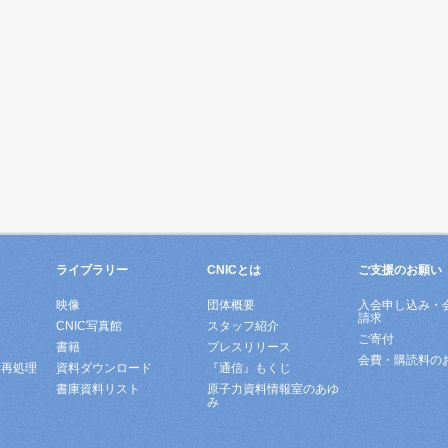
ライブラリー
CNICとは
ご支援のお願い
映像
団体概要
入会申し込み・
請求
ド
CNIC写真館
スタッフ紹介
ご寄付
書籍
プレスリリース
会費・購読料の
所再処理
資料ダウンロード
『通信』もくじ
書庫資料リスト
原子力資料情報室のあゆ
み