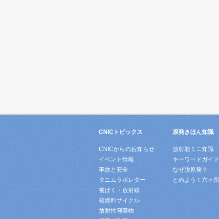
CNICトピックス
原発きほん知識
CNICからのお知らせ
放射能ミニ知識
イベント情報
キーワードガイ
事故と安全
なぜ脱原発？
タニムラボレター
とめよう！六ヶ
被ばく・放射線
核燃料サイクル
放射性廃棄物