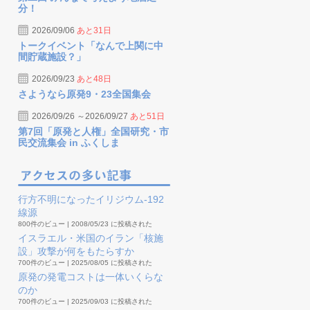
分！
2026/09/06
あと31日
トークイベント「なんで上関に中
間貯蔵施設？」
2026/09/23
あと48日
さようなら原発9・23全国集会
2026/09/26 ～2026/09/27
あと51日
第7回「原発と人権」全国研究・市
民交流集会 in ふくしま
行方不明になったイリジウム-192
線源
800件のビュー
|
2008/05/23 に投稿された
イスラエル・米国のイラン「核施
設」攻撃が何をもたらすか
700件のビュー
|
2025/08/05 に投稿された
原発の発電コストは一体いくらな
のか
700件のビュー
|
2025/09/03 に投稿された