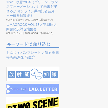
12/21 政府のGX（グリーントラン
スフォーメーション）で未来を守
れるか オンライン共同記者会見
＊一般参加歓迎！
600件のビュー
|
2022/12/10 に投稿された
大MAGROCK VOL.18／第18回大
間原発反対現地集会
600件のビュー
|
2026/06/08 に投稿された
もんじゅ
パンフレット
大飯原発
書
籍
福島原発
高速炉