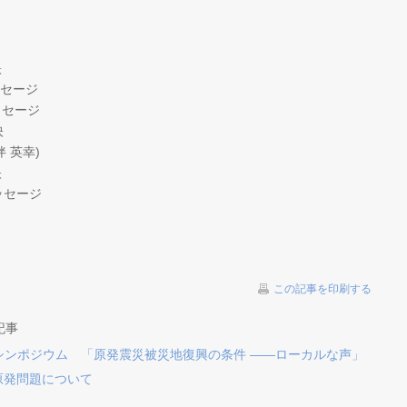
映
ッセージ
メッセージ
映
伴 英幸)
映
ッセージ
この記事を印刷する
記事
シンポジウム 「原発震災被災地復興の条件 ――ローカルな声」
:大間原発問題について