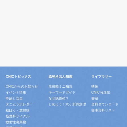
CNICトピックス
原発きほん知識
ライブラリー
CNICからのお知らせ
放射能ミニ知識
映像
イベント情報
キーワードガイド
CNIC写真館
事故と安全
なぜ脱原発？
書籍
タニムラボレター
とめよう！六ヶ所再処理
資料ダウンロード
被ばく・放射線
書庫資料リスト
核燃料サイクル
放射性廃棄物