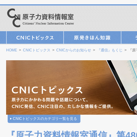
HOME
>
CNICトピックス
>
CNICからのお知らせ
>
『通信』もくじ
> 『原
CNICトピックスのカテゴリ一覧を見る
『原子力資料情報室通信』第480号