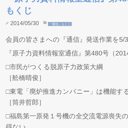
もくじ
2014/05/30
『通信』もくじ
会員の皆さまへの『通信』発送作業を5/
『原子力資料情報室通信』第480号（2014
□市民がつくる脱原子力政策大綱
［舩橋晴俊］
□東電「廃炉推進カンパニー」は機能す
［筒井哲郎］
□福島第一原発１号機の全交流電源喪失
得ない