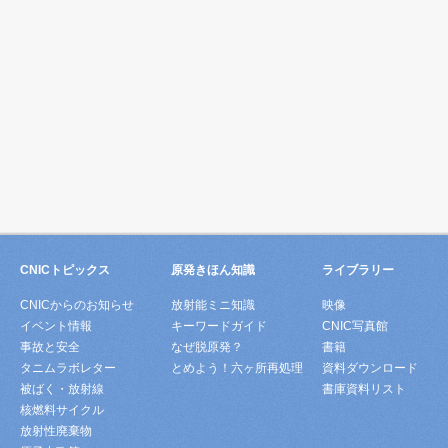
CNICトピックス
原発きほん知識
ライブラリー
CNICからのお知らせ
放射能ミニ知識
映像
イベント情報
キーワードガイド
CNIC写真館
事故と安全
なぜ脱原発？
書籍
タニムラボレター
とめよう！六ヶ所再処理
資料ダウンロード
被ばく・放射線
書庫資料リスト
核燃料サイクル
放射性廃棄物