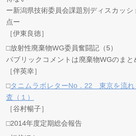
ー新潟県技術委員会課題別ディスカッシ
点ー
［伊東良徳］
□放射性廃棄物WG委員奮闘記（5）
パブリックコメントは廃棄物WGのまと
［伴英幸］
□
タニムラボレターNo．22 東京を流
査（１）
［谷村暢子］
□2014年度定期総会報告