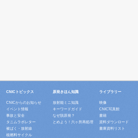
CNICトピックス
原発きほん知識
ライブラリー
CNICからのお知らせ
放射能ミニ知識
映像
イベント情報
キーワードガイド
CNIC写真館
事故と安全
なぜ脱原発？
書籍
タニムラボレター
とめよう！六ヶ所再処理
資料ダウンロード
被ばく・放射線
書庫資料リスト
核燃料サイクル