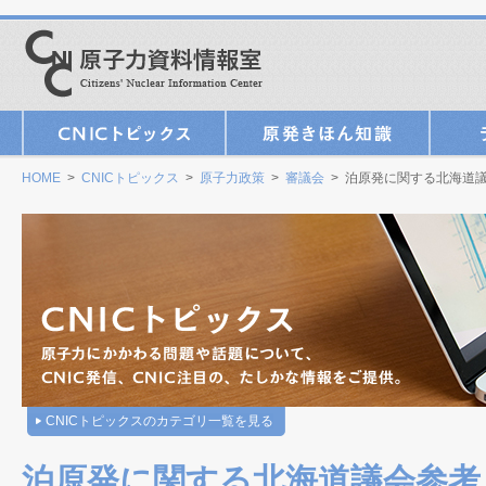
HOME
>
CNICトピックス
>
原子力政策
>
審議会
> 泊原発に関する北海道
CNICトピックスのカテゴリ一覧を見る
泊原発に関する北海道議会参考