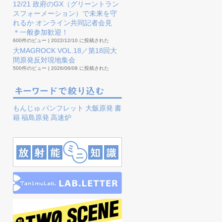
12/21 政府のGX（グリーントラン
スフォーメーション）で未来を守
れるか オンライン共同記者会見
＊一般参加歓迎！
600件のビュー
|
2022/12/10 に投稿された
大MAGROCK VOL.18／第18回大
間原発反対現地集会
500件のビュー
|
2026/06/08 に投稿された
もんじゅ
パンフレット
大飯原発
書
籍
福島原発
高速炉