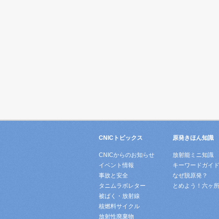
CNICトピックス
原発きほん知識
CNICからのお知らせ
放射能ミニ知識
イベント情報
キーワードガイ
事故と安全
なぜ脱原発？
タニムラボレター
とめよう！六ヶ
被ばく・放射線
核燃料サイクル
放射性廃棄物