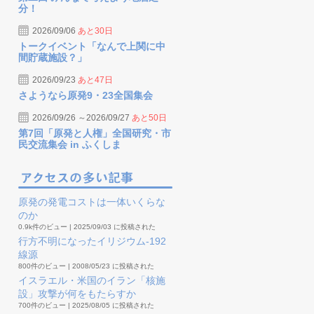
分！
2026/09/06
あと30日
トークイベント「なんで上関に中
間貯蔵施設？」
2026/09/23
あと47日
さようなら原発9・23全国集会
2026/09/26 ～2026/09/27
あと50日
第7回「原発と人権」全国研究・市
民交流集会 in ふくしま
原発の発電コストは一体いくらな
のか
0.9k件のビュー
|
2025/09/03 に投稿された
行方不明になったイリジウム-192
線源
800件のビュー
|
2008/05/23 に投稿された
イスラエル・米国のイラン「核施
設」攻撃が何をもたらすか
700件のビュー
|
2025/08/05 に投稿された