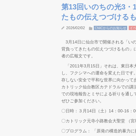
第13回いのちの光3
たもの伝えつづける
2026/02/02
CNICからのお知らせ
イ
3月14日に仙台市で開催される「い
背負ってきたもの伝えつづけるもの」
者の広報文です。
「2011年3月15日」それは、東日
し、フクシマへの運命を変えた日です
存しない安全で平和な世界に向かって
カトリック仙台教区カテドラルでの講演
での現地報告とミサによる祈りを通し
ぜひご参加ください。
〇日時：３月14日（土）14：00-16：0
〇カトリック元寺小路教会大聖堂 （宮
〇プログラム： 「原発の構造的暴力に