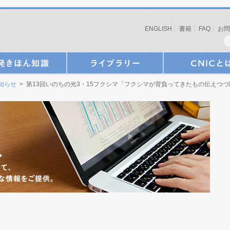
ENGLISH
書籍
FAQ
お問
お知らせ
> 第13回いのちの光3・15フクシマ「フクシマが背負ってきたもの伝えつ