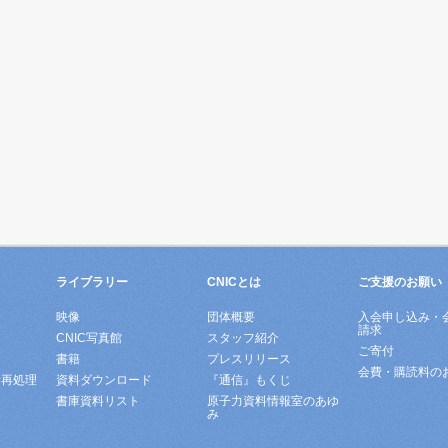
ライブラリー
CNICとは
ご支援のお願い
映像
団体概要
入会申し込み・
請求
ド
CNIC写真館
スタッフ紹介
ご寄付
書籍
プレスリリース
会費・購読料の
所再処理
資料ダウンロード
『通信』もくじ
書庫資料リスト
原子力資料情報室のあゆ
み