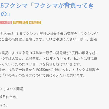
・15フクシマ「フクシマが背負ってき
もの」
ベント情報
事故と安全
福島原発
のちの光３･１５フクシマ」実行委員会主催の講演会「フクシマが
に当室の高野聡が登壇します。ぜひご参加ください！以下、主催
本大震災により東京電力福島第一原子力発電所が3度目の爆発を起こ
。今年は大震災、原発事故から15年となります。私たちは核に依
歩んでいくためにメッセージを発信し続けていきます。
会、福島第一原発から約25Kmの距離にあるカトリック原町教会
て「いのち」のあり方について共に考えたいと思います。
0（13：00開場）
城県仙台市）
抗う」