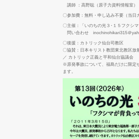
講師 ：高野聡（原子力資料情報室）
〇参加費：無料・申し込み不要（当日
〇主催：「いのちの光３･１５フクシ
問い合わせ inochinohikari315＠yahoo
〇後援：カトリック仙台司教区
〇協賛：日本キリスト教団東北教区放
／ カトリック正義と平和仙台協議会
※原発事故について、福島だけに限定
ます。