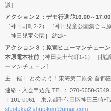
議］
アクション２：デモ行進◎16:00～17:
（神田司町2-2） ［神田児童公園集合→
→神田児童公園］ 約2㎞
アクション３：原電ヒューマンチェーン◎17
本原電本社前
（神田美土代町1-1） ［
ーマンチェ－ン］
主 催： とめよう！東海第二原発 首都
連絡・入会申込先 TEL： 070-6650-5549 
〒101-0061 東京都千代田区神田三崎町
stoptokai2.shutoken@gmail.com