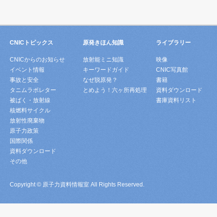
CNICトピックス
原発きほん知識
ライブラリー
CNICからのお知らせ
放射能ミニ知識
映像
イベント情報
キーワードガイド
CNIC写真館
事故と安全
なぜ脱原発？
書籍
タニムラボレター
とめよう！六ヶ所再処理
資料ダウンロード
被ばく・放射線
書庫資料リスト
核燃料サイクル
放射性廃棄物
原子力政策
国際関係
資料ダウンロード
その他
Copyright © 原子力資料情報室 All Rights Reserved.