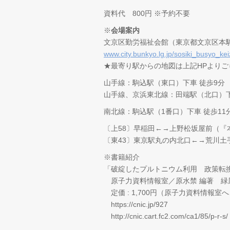
資料代 800円 ※予約不要
※
会場案内
文京区勤労福祉会館（東京都文京区本駒込4
www.city.bunkyo.lg.jp/sosiki_busyo_ke
★最寄り駅からの地図は上記HPよりご
山手線：駒込駅（東口）下車 徒歩9分
山手線、京浜東北線：田端駅（北口）下
南北線：駒込駅（1番口）下車 徒歩11
〔上58〕早稲田←→上野松坂屋前（『
〔東43〕東京駅丸の内北口←→荒川土
※書籍紹介
「破綻したプルトニウム利用 政策転
原子力資料情報室／原水禁 編著 緑
定価 : 1,700円（原子力資料情報室
https://cnic.jp/927
http://cnic.cart.fc2.com/ca1/85/p-r-s/