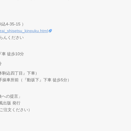
-35-15 ）
izai_shisetsu_kinpuku.html
らんください
車 徒歩10分
分
本駒込四丁目』下車）
手操車所前（『動坂下』下車 徒歩5分）
換への提言」
風出版 発行
へご注文ください）