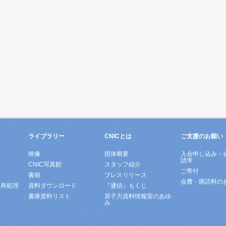
ライブラリー
CNICとは
ご支援のお願い
映像
団体概要
入会申し込み・
請求
ド
CNIC写真館
スタッフ紹介
ご寄付
書籍
プレスリリース
会費・購読料の
所再処理
資料ダウンロード
『通信』もくじ
書庫資料リスト
原子力資料情報室のあゆ
み