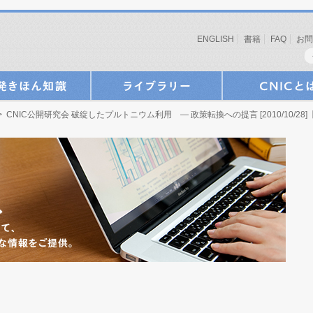
ENGLISH
書籍
FAQ
お問
 CNIC公開研究会 破綻したプルトニウム利用 ― 政策転換への提言 [2010/10/28]