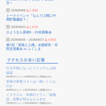
分！
2026/09/06
あと30日
トークイベント「なんで上関に中
間貯蔵施設？」
2026/09/23
あと47日
さようなら原発9・23全国集会
2026/09/26 ～2026/09/27
あと50日
第7回「原発と人権」全国研究・市
民交流集会 in ふくしま
行方不明になったイリジウム-192
線源
800件のビュー
|
2008/05/23 に投稿された
原発の発電コストは一体いくらな
のか
800件のビュー
|
2025/09/03 に投稿された
イスラエル・米国のイラン「核施
設」攻撃が何をもたらすか
700件のビュー
|
2025/08/05 に投稿された