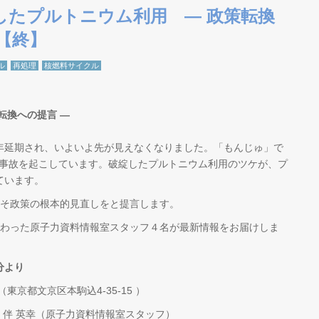
綻したプルトニウム利用 ― 政策転換
8]【終】
ル
再処理
核燃料サイクル
転換への提言 ―
延期され、いよいよ先が見えなくなりました。「もんじゅ」で
る事故を起こしています。破綻したプルトニウム利用のツケが、プ
ています。
そ政策の根本的見直しをと提言します。
わった原子力資料情報室スタッフ４名が最新情報をお届けしま
0分より
（東京都文京区本駒込4-35-15 ）
、伴 英幸（原子力資料情報室スタッフ）