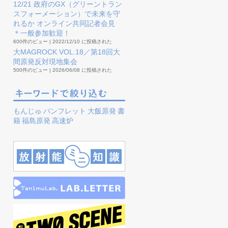
12/21 政府のGX（グリーントラン
スフォーメーション）で未来を守
れるか オンライン共同記者会見
＊一般参加歓迎！
600件のビュー
|
2022/12/10 に投稿された
大MAGROCK VOL.18／第18回大
間原発反対現地集会
500件のビュー
|
2026/06/08 に投稿された
もんじゅ
パンフレット
大飯原発
書
籍
福島原発
高速炉