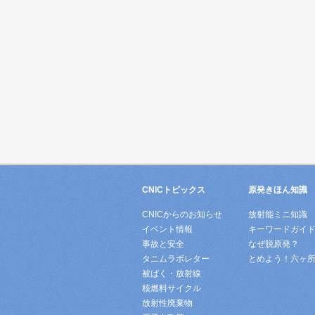
CNICトピックス
原発きほん知識
CNICからのお知らせ
放射能ミニ知識
イベント情報
キーワードガイ
事故と安全
なぜ脱原発？
タニムラボレター
とめよう！六ヶ
被ばく・放射線
核燃料サイクル
放射性廃棄物