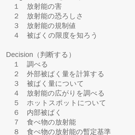
１ 放射能の害
２ 放射能の恐ろしさ
３ 放射能の規制値
４ 被ばくの限度を知ろう
Decision（判断する）
１ 調べる
２ 外部被ばく量を計算する
３ 被ばく量について
４ 放射能の広がりを調べる
５ ホットスポットについて
６ 内部被ばく
７ 食べ物の放射能
８ 食べ物の放射能の暫定基準