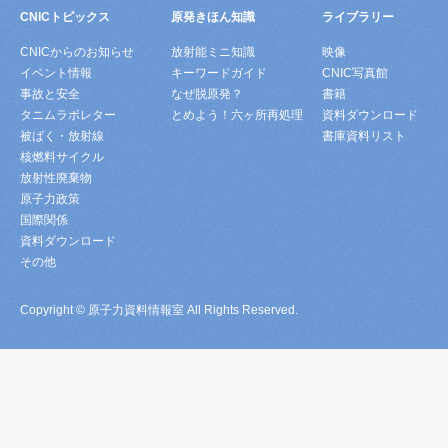
CNICトピックス
原発きほん知識
ライブラリー
CNICからのお知らせ
放射能ミニ知識
映像
イベント情報
キーワードガイド
CNIC写真館
事故と安全
なぜ脱原発？
書籍
タニムラボレター
とめよう！六ヶ所再処理
資料ダウンロード
被ばく・放射線
書庫資料リスト
核燃料サイクル
放射性廃棄物
原子力政策
国際関係
資料ダウンロード
その他
Copyright © 原子力資料情報室 All Rights Reserved.