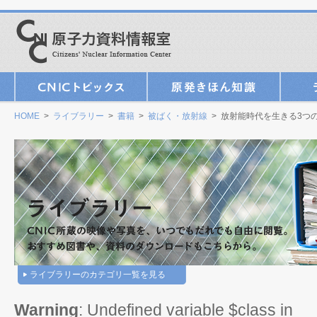
HOME
>
ライブラリー
>
書籍
>
被ばく・放射線
> 放射能時代を生きる3つ
ライブラリーのカテゴリ一覧を見る
Warning
: Undefined variable $class in