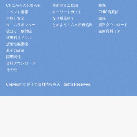
CNICからのお知らせ
放射能ミニ知識
映像
イベント情報
キーワードガイド
CNIC写真館
事故と安全
なぜ脱原発？
書籍
タニムラボレター
とめよう！六ヶ所再処理
資料ダウンロード
被ばく・放射線
書庫資料リスト
核燃料サイクル
放射性廃棄物
原子力政策
国際関係
資料ダウンロード
その他
Copyright © 原子力資料情報室 All Rights Reserved.