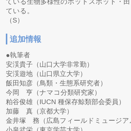
ている生物多様性のホットスポット・田
ている。
（S）
追加情報
●執筆者
安渓貴子（山口大学非常勤）
安渓遊地（山口県立大学）
飯田知彦（鳥類・生態系研究者）
今岡 亨（ナマコ分類研究家）
粕谷俊雄（IUCN 種保存鯨類部会委員）
加藤 真（京都大学）
金井塚 務（広島フィールドミュージア
小泉武栄（東京学芸大学）