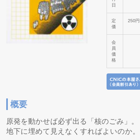
日
定
250円
価
会
員
価
格
概要
原発を動かせば必ず出る「核のごみ」。
地下に埋めて見えなくすればよいのか。