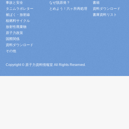
事故と安全
なぜ脱原発？
書籍
タニムラボレター
とめよう！六ヶ所再処理
資料ダウンロード
被ばく・放射線
書庫資料リスト
核燃料サイクル
放射性廃棄物
原子力政策
国際関係
資料ダウンロード
その他
Copyright © 原子力資料情報室 All Rights Reserved.