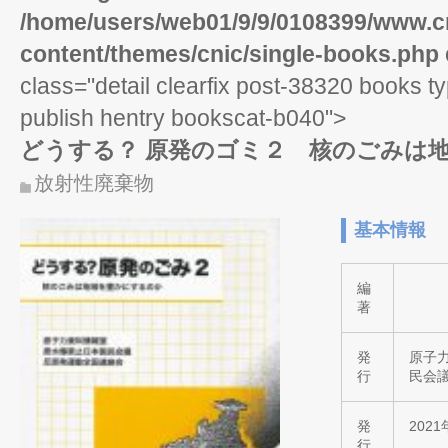
/home/users/web01/9/9/0108399/www.cn
content/themes/cnic/single-books.php
class="detail clearfix post-38320 books t
publish hentry bookscat-b040">
どうする？ 原発のゴミ２ 核のごみは
放射性廃棄物
基本情報
編
著
発
原子
行
民会
発
202
行