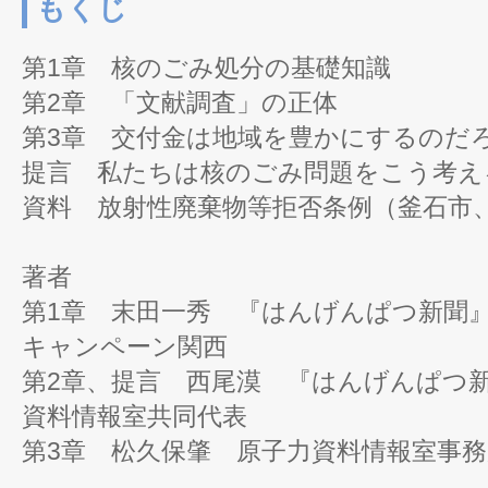
もくじ
第1章 核のごみ処分の基礎知識
第2章 「文献調査」の正体
第3章 交付金は地域を豊かにするのだ
提言 私たちは核のごみ問題をこう考え
資料 放射性廃棄物等拒否条例（釜石市
著者
第1章 末田一秀 『はんげんぱつ新聞
キャンペーン関西
第2章、提言 西尾漠 『はんげんぱつ
資料情報室共同代表
第3章 松久保肇 原子力資料情報室事務