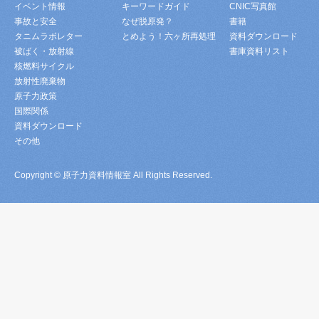
イベント情報
キーワードガイド
CNIC写真館
事故と安全
なぜ脱原発？
書籍
タニムラボレター
とめよう！六ヶ所再処理
資料ダウンロード
被ばく・放射線
書庫資料リスト
核燃料サイクル
放射性廃棄物
原子力政策
国際関係
資料ダウンロード
その他
Copyright © 原子力資料情報室 All Rights Reserved.