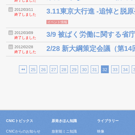
終了しました
3.11東京大行進 -追悼と
2012/03/11
終了しました
イベント情報
3/9 被ばく労働に関する省
2012/03/09
終了しました
2/28 新大綱策定会議（第14
2012/02/28
終了しました
25
26
27
28
29
30
31
32
33
34
CNICトピックス
原発きほん知識
ライブラリー
CNICからのお知らせ
放射能ミニ知識
映像