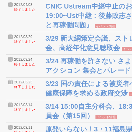
CNIC Ustream中継中止の
2012/04/03
終了しました
19:00~Ust中継：後藤
と再稼働問題』
イベント情報
3/29 新大綱策定会議、ス
2012/03/29
終了しました
会、高経年化意見聴取会
イベ
3/24 再稼働を許さない さ
2012/03/24
終了しました
アクション 集会とパレード
3/23 国の責任による被災
2012/03/23
終了しました
健康保障を求める政府交渉
3/14 15:00自主分科会、1
2012/03/14
終了しました
員会（第15回）
イベント情報
原発いらない！3・11福島
2012/03/11