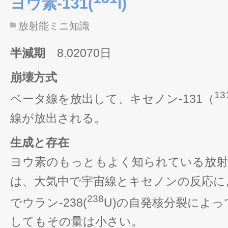
ヨウ素-131(
I)
放射能ミニ知識
半減期
8.02070日
崩壊方式
13
ベータ線を放出して、キセノン-131（
線が放出される。
生成と存在
ヨウ素のもっともよく知られている放射
は、大気中で宇宙線とキセノンの反応に
238
でウラン‐238(
U)の自発核分裂によ
してもその量は小さい。