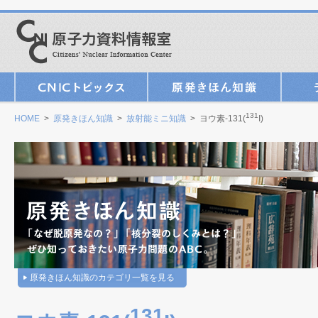
131
HOME
>
原発きほん知識
>
放射能ミニ知識
> ヨウ素-131(
I)
原発きほん知識のカテゴリ一覧を見る
131