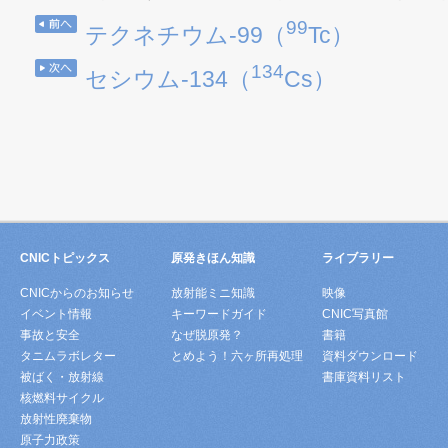
99
テクネチウム-99（
Tc）
134
セシウム-134（
Cs）
CNICトピックス
原発きほん知識
ライブラリー
CNICからのお知らせ
放射能ミニ知識
映像
イベント情報
キーワードガイド
CNIC写真館
事故と安全
なぜ脱原発？
書籍
タニムラボレター
とめよう！六ヶ所再処理
資料ダウンロード
被ばく・放射線
書庫資料リスト
核燃料サイクル
放射性廃棄物
原子力政策