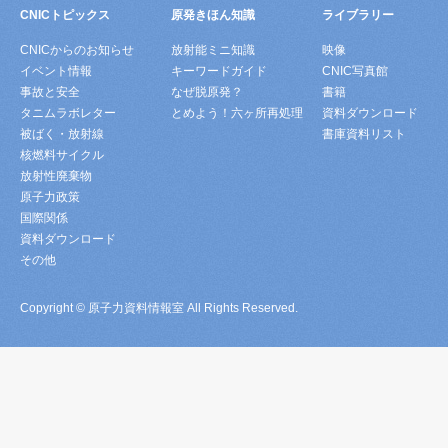
CNICトピックス
原発きほん知識
ライブラリー
CNICからのお知らせ
放射能ミニ知識
映像
イベント情報
キーワードガイド
CNIC写真館
事故と安全
なぜ脱原発？
書籍
タニムラボレター
とめよう！六ヶ所再処理
資料ダウンロード
被ばく・放射線
書庫資料リスト
核燃料サイクル
放射性廃棄物
原子力政策
国際関係
資料ダウンロード
その他
Copyright © 原子力資料情報室 All Rights Reserved.