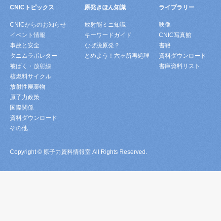
CNICトピックス
原発きほん知識
ライブラリー
CNICからのお知らせ
放射能ミニ知識
映像
イベント情報
キーワードガイド
CNIC写真館
事故と安全
なぜ脱原発？
書籍
タニムラボレター
とめよう！六ヶ所再処理
資料ダウンロード
被ばく・放射線
書庫資料リスト
核燃料サイクル
放射性廃棄物
原子力政策
国際関係
資料ダウンロード
その他
Copyright © 原子力資料情報室 All Rights Reserved.