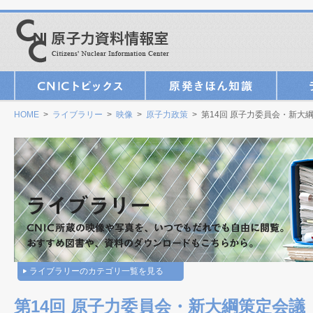
HOME
>
ライブラリー
>
映像
>
原子力政策
> 第14回 原子力委員会・新大
ライブラリーのカテゴリ一覧を見る
第14回 原子力委員会・新大綱策定会議