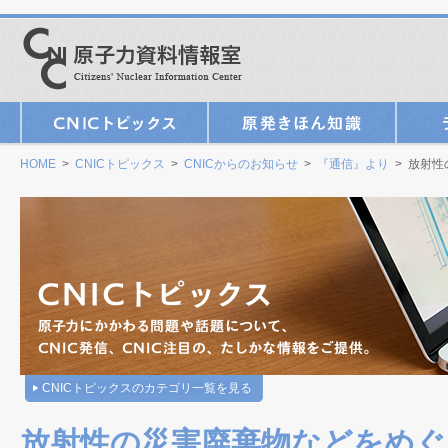
HOME
>
CNICトピックス
>
CNICからのお知らせ
>
『通信』より
> 放射性
CNICトピックスのカテゴリ一覧を見る
放射性の災害廃棄物などをめぐ