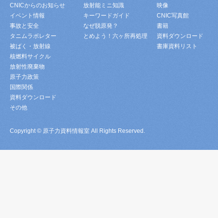
CNICからのお知らせ
放射能ミニ知識
映像
イベント情報
キーワードガイド
CNIC写真館
事故と安全
なぜ脱原発？
書籍
タニムラボレター
とめよう！六ヶ所再処理
資料ダウンロード
被ばく・放射線
書庫資料リスト
核燃料サイクル
放射性廃棄物
原子力政策
国際関係
資料ダウンロード
その他
Copyright © 原子力資料情報室 All Rights Reserved.