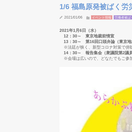
1/6 福島原発被ばく労
2021/01/06
イベント情報
労働者被ば
2021年1月6日（水）
12：30～ 東京地裁前情宣
13：30～ 第16回口頭弁論（東京地
※法廷が狭く、新型コロナ対策で傍聴
14：30～ 報告集会（衆議院第2議
※会場は広いので、どなたでもご参