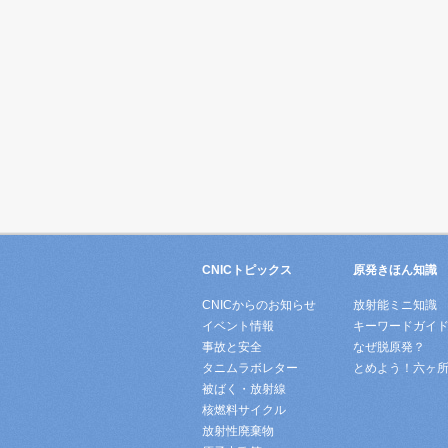
CNICトピックス
原発きほん知識
CNICからのお知らせ
放射能ミニ知識
イベント情報
キーワードガイ
事故と安全
なぜ脱原発？
タニムラボレター
とめよう！六ヶ
被ばく・放射線
核燃料サイクル
放射性廃棄物