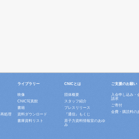
ライブラリー
CNICとは
ご支援のお願い
映像
団体概要
入会申し込み・
請求
ド
CNIC写真館
スタッフ紹介
ご寄付
書籍
プレスリリース
会費・購読料の
所再処理
資料ダウンロード
『通信』もくじ
書庫資料リスト
原子力資料情報室のあゆ
み