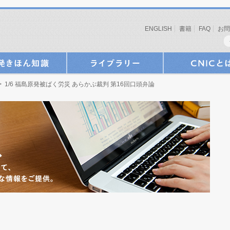
ENGLISH
書籍
FAQ
お問
> 1/6 福島原発被ばく労災 あらかぶ裁判 第16回口頭弁論