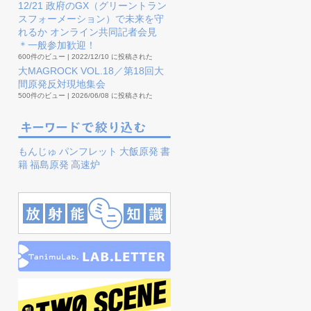
12/21 政府のGX（グリーントラン
スフォーメーション）で未来を守
れるか オンライン共同記者会見
＊一般参加歓迎！
600件のビュー
|
2022/12/10 に投稿された
大MAGROCK VOL.18／第18回大
間原発反対現地集会
500件のビュー
|
2026/06/08 に投稿された
もんじゅ
パンフレット
大飯原発
書
籍
福島原発
高速炉