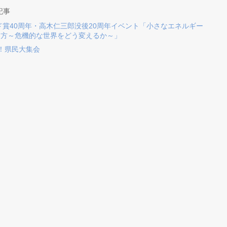
記事
ッド賞40周年・高木仁三郎没後20周年イベント「小さなエネルギー
り方～危機的な世界をどう変えるか～」
を！県民大集会