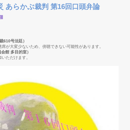
災 あらかぶ裁判 第16回口頭弁論
く
裁610号法廷）
席が大変少ないため、傍聴できない可能性があります。
員会館 多目的室）
加いただけます。