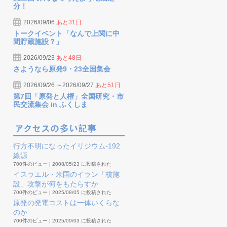
分！
2026/09/06
あと31日
トークイベント「なんで上関に中
間貯蔵施設？」
2026/09/23
あと48日
さようなら原発9・23全国集会
2026/09/26 ～2026/09/27
あと51日
第7回「原発と人権」全国研究・市
民交流集会 in ふくしま
行方不明になったイリジウム-192
線源
700件のビュー
|
2008/05/23 に投稿された
イスラエル・米国のイラン「核施
設」攻撃が何をもたらすか
700件のビュー
|
2025/08/05 に投稿された
原発の発電コストは一体いくらな
のか
700件のビュー
|
2025/09/03 に投稿された