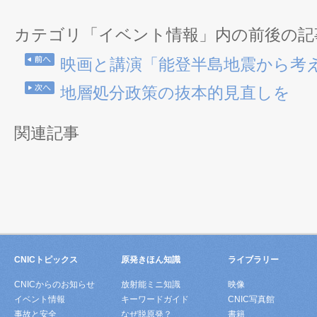
カテゴリ「イベント情報」内の前後の記
映画と講演「能登半島地震から考
地層処分政策の抜本的見直しを
関連記事
CNICトピックス
原発きほん知識
ライブラリー
CNICからのお知らせ
放射能ミニ知識
映像
イベント情報
キーワードガイド
CNIC写真館
事故と安全
なぜ脱原発？
書籍