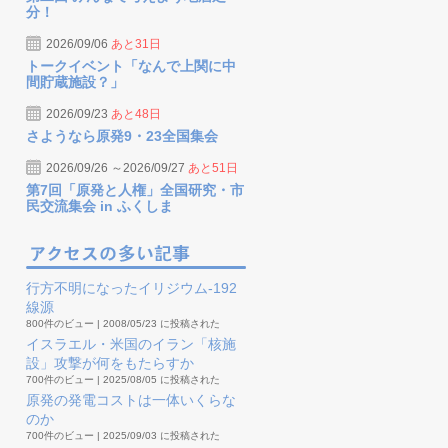
分！
2026/09/06
あと31日
トークイベント「なんで上関に中
間貯蔵施設？」
2026/09/23
あと48日
さようなら原発9・23全国集会
2026/09/26 ～2026/09/27
あと51日
第7回「原発と人権」全国研究・市
民交流集会 in ふくしま
行方不明になったイリジウム-192
線源
800件のビュー
|
2008/05/23 に投稿された
イスラエル・米国のイラン「核施
設」攻撃が何をもたらすか
700件のビュー
|
2025/08/05 に投稿された
原発の発電コストは一体いくらな
のか
700件のビュー
|
2025/09/03 に投稿された