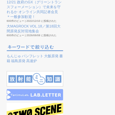
12/21 政府のGX（グリーントラン
スフォーメーション）で未来を守
れるか オンライン共同記者会見
＊一般参加歓迎！
600件のビュー
|
2022/12/10 に投稿された
大MAGROCK VOL.18／第18回大
間原発反対現地集会
600件のビュー
|
2026/06/08 に投稿された
もんじゅ
パンフレット
大飯原発
書
籍
福島原発
高速炉