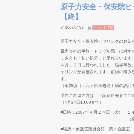
原子力安全・保安院ヒヤリ
【終】
2007/04/23
イベント情報
原子力安全・保安院ヒヤリングのお知らせ[2
電力会社の事故・トラブル隠しに対す
ミさえも「甘い処分」と呆れています
４月１２日に行われました「臨界事故
ヤリングが開催されます。前回の積み
す。
（追加項目：六ヶ所再処理工場の設計
出席ご希望の方は、下記連絡先までご
（4月24日10:00まで）
■日時：2007年４月２４日（火） 
（集合は13:
■場所：参議院議員会館 第１会議室