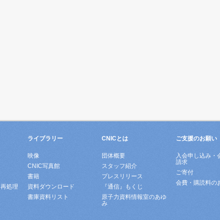
ライブラリー
CNICとは
ご支援のお願い
映像
団体概要
入会申し込み・
請求
ド
CNIC写真館
スタッフ紹介
ご寄付
書籍
プレスリリース
会費・購読料の
所再処理
資料ダウンロード
『通信』もくじ
書庫資料リスト
原子力資料情報室のあゆ
み