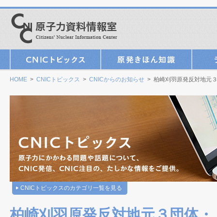
HOME
>
CNICトピックス
>
CNICからのお知らせ
> 柏崎刈羽原発反対地元
CNICトピックスのカテゴリ一覧を見る
柏崎刈羽原発反対地元３団体・