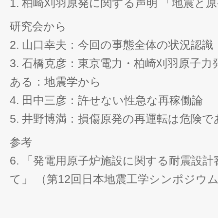
1. 柏崎刈羽原発に関する声明 「地震と
研究会から
2. 山口幸夫：今回の事態全体の状況認識
3. 石橋克彦：東京電力・柏崎刈羽原子
ある：地震学から
4. 田中三彦：許せない性急な再稼働論
5. 井野博満：損傷原発の再運転は危険で
参考
6. 「発電用原子炉施設に関する耐震設
て」 （第12回日本地震工学シンポジウ