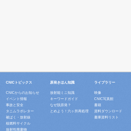
CNICトピックス
原発きほん知識
ライブラリー
CNICからのお知らせ
放射能ミニ知識
映像
イベント情報
キーワードガイド
CNIC写真館
事故と安全
なぜ脱原発？
書籍
タニムラボレター
とめよう！六ヶ所再処理
資料ダウンロード
被ばく・放射線
書庫資料リスト
核燃料サイクル
放射性廃棄物