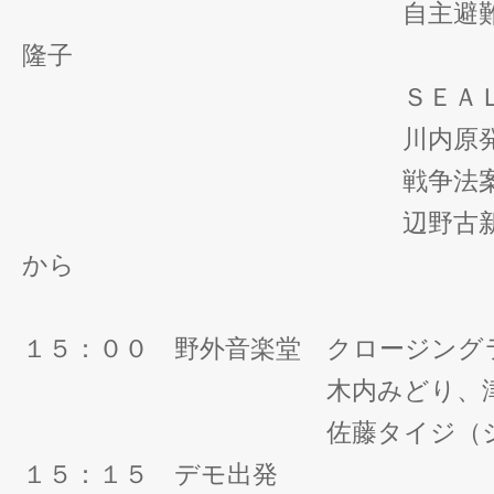
自主避難（北海道
隆子
ＳＥＡＬＤｓ・
川内原発現地
戦争法案反対の
辺野古新基地建設
から
１５：００ 野外音楽堂 クロージング
木内みどり、津田
佐藤タイジ（シアター
１５：１５ デモ出発