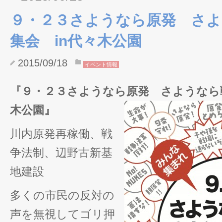
９・２３さようなら原発 さよ
集会 in代々木公園
2015/09/18
イベント情報
『９・２３さようなら原発 さようなら戦
木公園』
川内原発再稼働、戦
争法制、辺野古新基
地建設
多くの市民の反対の
声を無視してゴリ押