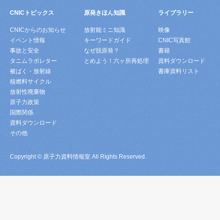
CNICトピックス
原発きほん知識
ライブラリー
CNICからのお知らせ
放射能ミニ知識
映像
イベント情報
キーワードガイド
CNIC写真館
事故と安全
なぜ脱原発？
書籍
タニムラボレター
とめよう！六ヶ所再処理
資料ダウンロード
被ばく・放射線
書庫資料リスト
核燃料サイクル
放射性廃棄物
原子力政策
国際関係
資料ダウンロード
その他
Copyright © 原子力資料情報室 All Rights Reserved.