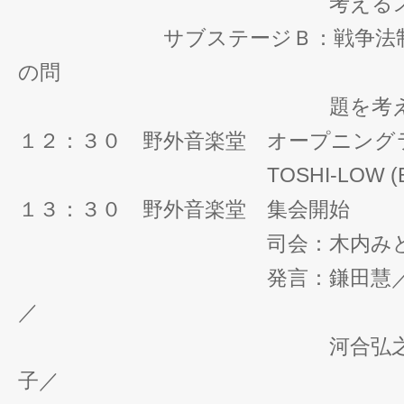
考えるステ
サブステージＢ：戦争法制、
の問
題を考えるス
１２：３０ 野外音楽堂 オープニング
TOSHI-LOW (BRAHM
１３：３０ 野外音楽堂 集会開始
司会：木内みど
発言：鎌田慧／澤地久
／
河合弘之／福島か
子／