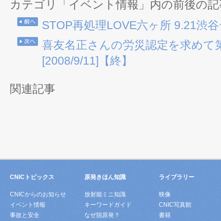
カテゴリ「イベント情報」内の前後の記
STOP再処理LOVE六ヶ所 9.21
喜友名正さんの労災認定を求めて
[2008/9/11]【終】
関連記事
CNICトピックス
原発きほん知識
ライブラリー
CNICからのお知らせ
放射能ミニ知識
映像
イベント情報
キーワードガイド
CNIC写真館
事故と安全
なぜ脱原発？
書籍