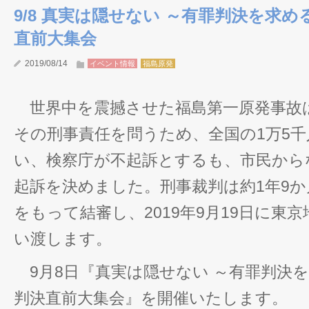
9/8 真実は隠せない ～有罪判決を求め
直前大集会
2019/08/14
イベント情報
福島原発
世界中を震撼させた福島第一原発事故
その刑事責任を問うため、全国の1万5
い、検察庁が不起訴とするも、市民から
起訴を決めました。刑事裁判は約1年9か
をもって結審し、2019年9月19日に東
い渡します。
9月8日『真実は隠せない ～有罪判決を
判決直前大集会』を開催いたします。