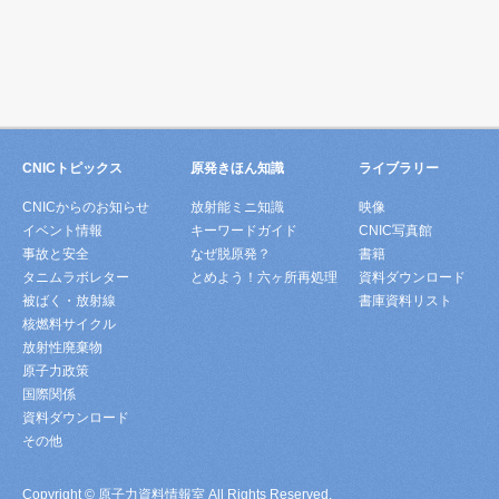
CNICトピックス
原発きほん知識
ライブラリー
CNICからのお知らせ
放射能ミニ知識
映像
イベント情報
キーワードガイド
CNIC写真館
事故と安全
なぜ脱原発？
書籍
タニムラボレター
とめよう！六ヶ所再処理
資料ダウンロード
被ばく・放射線
書庫資料リスト
核燃料サイクル
放射性廃棄物
原子力政策
国際関係
資料ダウンロード
その他
Copyright © 原子力資料情報室 All Rights Reserved.