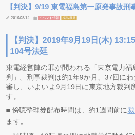
【判決】9/19 東電福島第一原発事故刑
2019/08/14
イベント情報
福島原発
【判決】
2019年9月19日(木) 13
104号法廷
東電経営陣の罪が問われる「東京電力福
判」。刑事裁判は約1年9か月、37回に
審し、いよいよ9月19日に東京地方裁判
す。
■ 傍聴整理券配布時間は、約1週間前に
裁
ます。