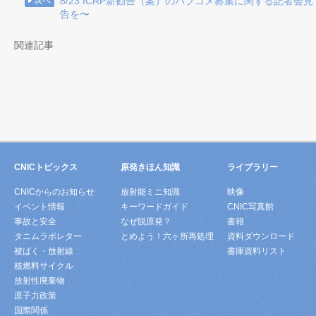
8/23 ICRP新勧告（案）のパブコメ募集に関する記者会
告を〜
関連記事
CNICトピックス
原発きほん知識
ライブラリー
CNICからのお知らせ
放射能ミニ知識
映像
イベント情報
キーワードガイド
CNIC写真館
事故と安全
なぜ脱原発？
書籍
タニムラボレター
とめよう！六ヶ所再処理
資料ダウンロード
被ばく・放射線
書庫資料リスト
核燃料サイクル
放射性廃棄物
原子力政策
国際関係