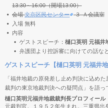
13:30～16:00（開場13:00）
会場
文京区民センター
３-Ａ会議室
入場 無料
内容
ゲストスピーチ：
樋口英明 元福井
弁護団より控訴審に向けての話な
ゲストスピーチ【樋口英明 元福井
「福井地裁の原発差し止め判決に込めた
裁判の東京地裁判決への疑問点」を語っ
樋口英明元福井地裁裁判長プロフィール
元裁判官。１９５２年生まれ。三重県出