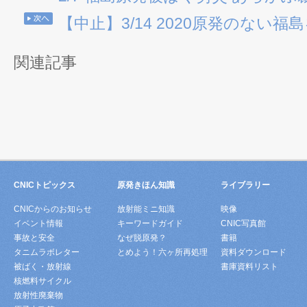
【中止】3/14 2020原発のない
関連記事
CNICトピックス
原発きほん知識
ライブラリー
CNICからのお知らせ
放射能ミニ知識
映像
イベント情報
キーワードガイド
CNIC写真館
事故と安全
なぜ脱原発？
書籍
タニムラボレター
とめよう！六ヶ所再処理
資料ダウンロード
被ばく・放射線
書庫資料リスト
核燃料サイクル
放射性廃棄物