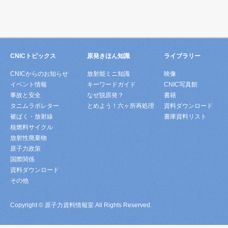
CNICトピックス
原発きほん知識
ライブラリー
CNICからのお知らせ
放射能ミニ知識
映像
イベント情報
キーワードガイド
CNIC写真館
事故と安全
なぜ脱原発？
書籍
タニムラボレター
とめよう！六ヶ所再処理
資料ダウンロード
被ばく・放射線
書庫資料リスト
核燃料サイクル
放射性廃棄物
原子力政策
国際関係
資料ダウンロード
その他
Copyright © 原子力資料情報室 All Rights Reserved.