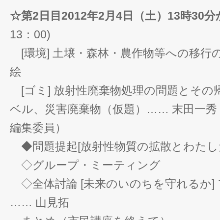
☆第2日目2012年2月4日（土）13時30分
13：00)
[環境] 土壌・森林・農作物等への移行の
絵
[ゴミ] 放射性廃棄物処理の問題とその
ベル、災害廃棄物（仮題）…… 末田一
編集委員）
◆問題提起[放射性物質の拡散とわたし
◇グループ・ミーティング
◇全体討論 [未来のいのちを守れるか]
…… 山見拓