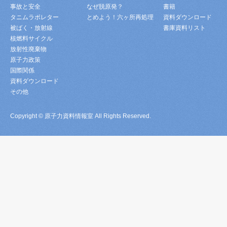
事故と安全
なぜ脱原発？
書籍
タニムラボレター
とめよう！六ヶ所再処理
資料ダウンロード
被ばく・放射線
書庫資料リスト
核燃料サイクル
放射性廃棄物
原子力政策
国際関係
資料ダウンロード
その他
Copyright © 原子力資料情報室 All Rights Reserved.