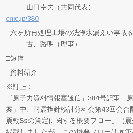
……山口幸夫（共同代表）
cnic.jp/380
□六ヶ所再処理工場の洗浄水漏えい事故
……古川路明（理事）
□短信
□資料紹介
※訂正：
『原子力資料情報室通信』384号記事「
案」中、耐震指針検討分科会第43回会合
震動Ssの策定に関する概要フロー」（震分
掲載しましたが、この概要フローは同第