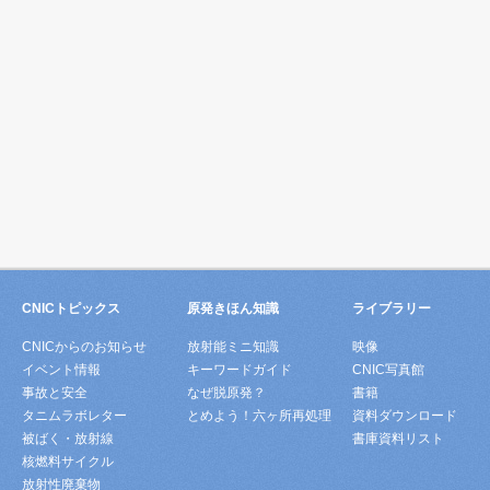
CNICトピックス
原発きほん知識
ライブラリー
CNICからのお知らせ
放射能ミニ知識
映像
イベント情報
キーワードガイド
CNIC写真館
事故と安全
なぜ脱原発？
書籍
タニムラボレター
とめよう！六ヶ所再処理
資料ダウンロード
被ばく・放射線
書庫資料リスト
核燃料サイクル
放射性廃棄物