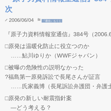
次
2006/06/04
『通信』もくじ
『原子力資料情報室通信』384号（2006.6
□原発は温暖化防止に役立つのか
……鮎川ゆりか（WWFジャパン）
□被曝の危険性の説明なかった
?福島第一原発訴訟で長尾さんが証言
……氏家義博（長尾訴訟弁護団・弁護
□原発の新しい耐震指針案
―どう考える？