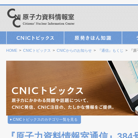
HOME
>
CNICトピックス
>
CNICからのお知らせ
>
『通信』もくじ
> 『原
CNICトピックスのカテゴリ一覧を見る
『原子力資料情報室通信』384号（