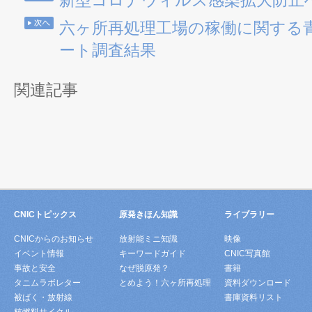
新型コロナウィルス感染拡大防止
六ヶ所再処理工場の稼働に関する
ート調査結果
関連記事
CNICトピックス
原発きほん知識
ライブラリー
CNICからのお知らせ
放射能ミニ知識
映像
イベント情報
キーワードガイド
CNIC写真館
事故と安全
なぜ脱原発？
書籍
タニムラボレター
とめよう！六ヶ所再処理
資料ダウンロード
被ばく・放射線
書庫資料リスト