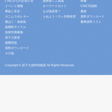
CNICからのお知らせ
放射能ミニ知識
映像
イベント情報
キーワードガイド
CNIC写真館
事故と安全
なぜ脱原発？
書籍
タニムラボレター
とめよう！六ヶ所再処理
資料ダウンロード
被ばく・放射線
書庫資料リスト
核燃料サイクル
放射性廃棄物
原子力政策
国際関係
資料ダウンロード
その他
Copyright © 原子力資料情報室 All Rights Reserved.