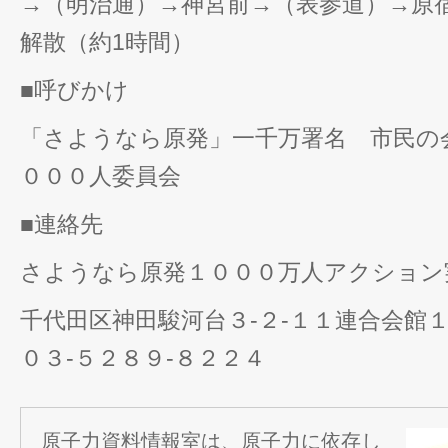
→（明治通）→神宮前→（表参道）→原
解散（約1時間）
■呼びかけ
「さようなら原発」一千万署名 市民の会
０００人委員会
■連絡先
さようなら原発１０００万人アクション
千代田区神田駿河台３-２-１１連合会館
０３-５２８９-８２２４
原子力資料情報室は、原子力に依存し