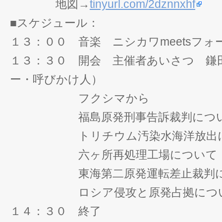
地図→
tinyurl.com/2dznnxhf
■スケジュール：
１３：００ 音楽 ニシカワmeetsフォ
１３：３０ 開会 主催者あいさつ 鎌
ー・呼びかけ人）
フクシマから
福島原発刑事告訴裁判につ
トリチウム汚染水海洋放出に
六ヶ所再処理工場について
東海第二原発運転差止裁判に
ロシア侵攻と原発占拠につ
１４：３０ 終了