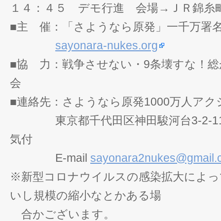
１４：４５ デモ行進 会場→ＪＲ錦糸
■主 催：「さようなら原発」一千万署名
sayonara-nukes.org
■協 力：戦争させない・9条壊すな！
会
■連絡先：さようなら原発1000万人ア
東京都千代田区神田駿河台3-2-11 
気付
E-mail
sayonara2nukes@gmail.
※新型コロナウイルスの感染拡大によっ
いし規模の縮小なとかある場
合かございます。