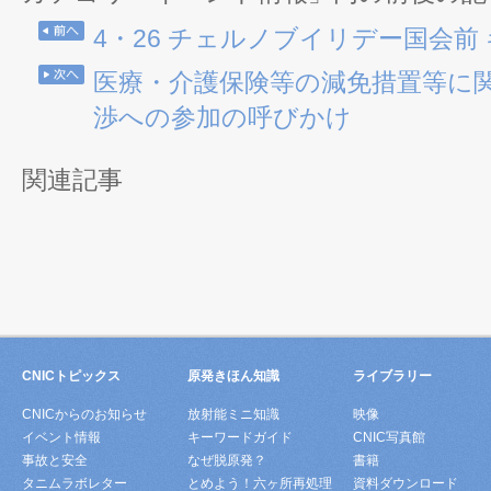
4・26 チェルノブイリデー国会前
医療・介護保険等の減免措置等に
渉への参加の呼びかけ
関連記事
CNICトピックス
原発きほん知識
ライブラリー
CNICからのお知らせ
放射能ミニ知識
映像
イベント情報
キーワードガイド
CNIC写真館
事故と安全
なぜ脱原発？
書籍
タニムラボレター
とめよう！六ヶ所再処理
資料ダウンロード