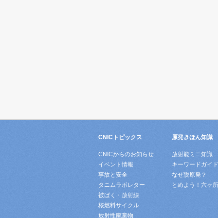
CNICトピックス
原発きほん知識
CNICからのお知らせ
放射能ミニ知識
イベント情報
キーワードガイ
事故と安全
なぜ脱原発？
タニムラボレター
とめよう！六ヶ
被ばく・放射線
核燃料サイクル
放射性廃棄物