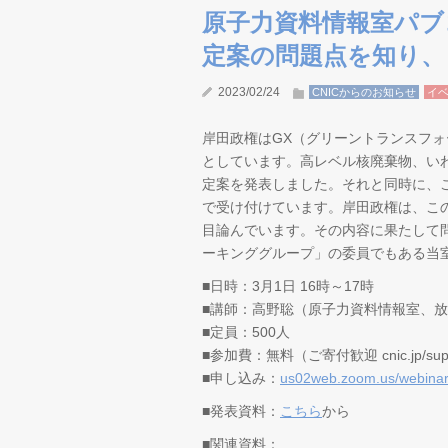
原子力資料情報室パブ
定案の問題点を知り、
2023/02/24
CNICからのお知らせ
イ
岸田政権はGX（グリーントランスフ
としています。高レベル核廃棄物、いわ
定案を発表しました。それと同時に、こ
で受け付けています。岸田政権は、こ
目論んでいます。その内容に果たして
ーキンググループ」の委員でもある当
■日時：3月1日 16時～17時
■講師：高野聡（原子力資料情報室、
■定員：500人
■参加費：無料（ご寄付歓迎 cnic.jp/suppo
■申し込み：
us02web.zoom.us/webina
■発表資料：
こちら
から
■関連資料：