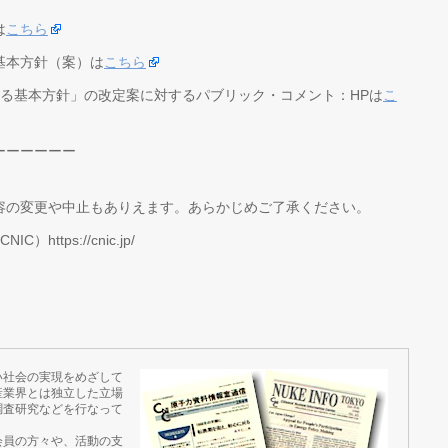
は
こちら
基本方針（案）は
こちら
する基本方針」の改定案に対するパブリック・コメント：HPは
こ
ーーーーーー
容の変更や中止もありえます。あらかじめご了承ください。
tps://cnic.jp/
い社会の実現をめざして
産業界とは独立した立場
調査研究などを行なって
会員の方々や、活動の支