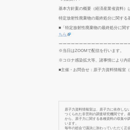
基本方針案の概要（経済産業省資料）
特定放射性廃棄物の最終処分に関する
■「特定放射性廃棄物の最終処分に関
ちら
ーーーーーーーーーーーーーーーーー
※当日はZOOMで配信を行います。
※コロナ感染拡大等、諸事情により内
■主催・お問合せ：原子力資料情報室（CNIC）ht
原子力資料情報室は、原子力に依存しな
つくられた非営利の調査研究機関です。
から、原子力に関する各種資料の収集や
います。
毎年の総会で議決に加わっていただく正