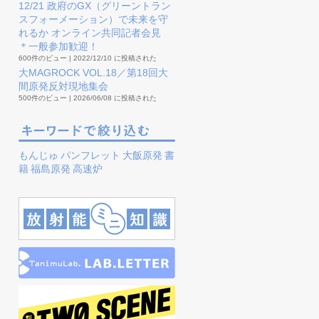
12/21 政府のGX（グリーントラン
スフォーメーション）で未来を守
れるか オンライン共同記者会見
＊一般参加歓迎！
600件のビュー
|
2022/12/10 に投稿された
大MAGROCK VOL.18／第18回大
間原発反対現地集会
500件のビュー
|
2026/06/08 に投稿された
もんじゅ
パンフレット
大飯原発
書
籍
福島原発
高速炉