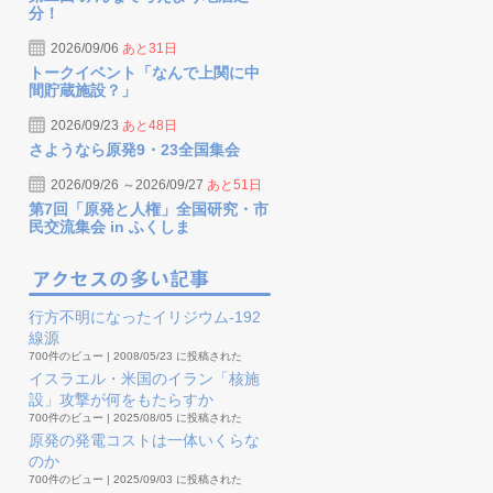
分！
2026/09/06
あと31日
トークイベント「なんで上関に中
間貯蔵施設？」
2026/09/23
あと48日
さようなら原発9・23全国集会
2026/09/26 ～2026/09/27
あと51日
第7回「原発と人権」全国研究・市
民交流集会 in ふくしま
行方不明になったイリジウム-192
線源
700件のビュー
|
2008/05/23 に投稿された
イスラエル・米国のイラン「核施
設」攻撃が何をもたらすか
700件のビュー
|
2025/08/05 に投稿された
原発の発電コストは一体いくらな
のか
700件のビュー
|
2025/09/03 に投稿された