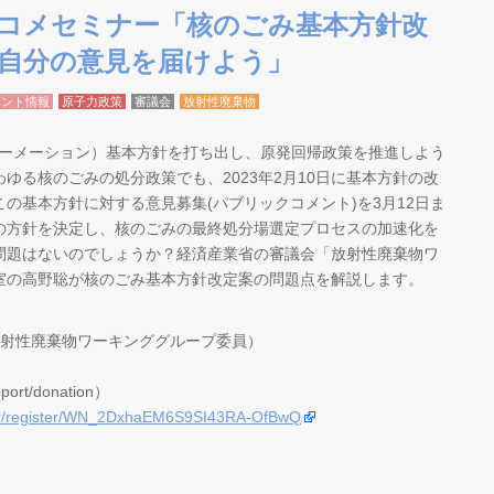
コメセミナー「核のごみ基本方針改
自分の意見を届けよう」
ベント情報
原子力政策
審議会
放射性廃棄物
ォーメーション）基本方針を打ち出し、原発回帰政策を推進しよう
ゆる核のごみの処分政策でも、2023年2月10日に基本方針の改
の基本方針に対する意見募集(パブリックコメント)を3月12日ま
の方針を決定し、核のごみの最終処分場選定プロセスの加速化を
問題はないのでしょうか？経済産業省の審議会「放射性廃棄物ワ
室の高野聡が核のごみ基本方針改定案の問題点を解説します。
放射性廃棄物ワーキンググループ委員）
rt/donation）
r/register/WN_2DxhaEM6S9SI43RA-OfBwQ