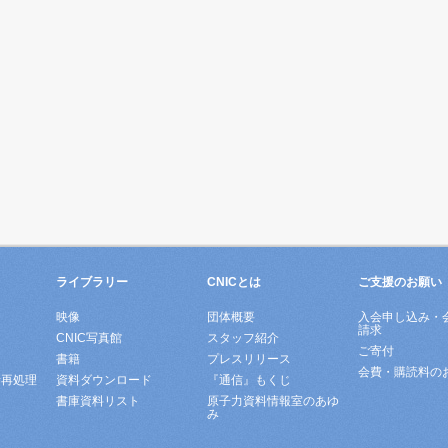
ライブラリー
CNICとは
ご支援のお願い
映像
団体概要
入会申し込み・
請求
ド
CNIC写真館
スタッフ紹介
ご寄付
書籍
プレスリリース
会費・購読料の
所再処理
資料ダウンロード
『通信』もくじ
書庫資料リスト
原子力資料情報室のあゆ
み