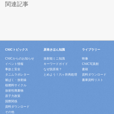
関連記事
CNICトピックス
原発きほん知識
ライブラリー
CNICからのお知らせ
放射能ミニ知識
映像
イベント情報
キーワードガイド
CNIC写真館
事故と安全
なぜ脱原発？
書籍
タニムラボレター
とめよう！六ヶ所再処理
資料ダウンロード
被ばく・放射線
書庫資料リスト
核燃料サイクル
放射性廃棄物
原子力政策
国際関係
資料ダウンロード
その他