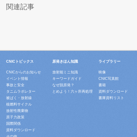
関連記事
CNICトピックス
原発きほん知識
ライブラリー
CNICからのお知らせ
放射能ミニ知識
映像
イベント情報
キーワードガイド
CNIC写真館
事故と安全
なぜ脱原発？
書籍
タニムラボレター
とめよう！六ヶ所再処理
資料ダウンロード
被ばく・放射線
書庫資料リスト
核燃料サイクル
放射性廃棄物
原子力政策
国際関係
資料ダウンロード
その他