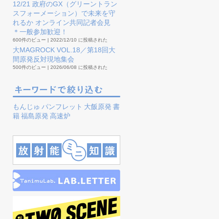
12/21 政府のGX（グリーントラン
スフォーメーション）で未来を守
れるか オンライン共同記者会見
＊一般参加歓迎！
600件のビュー
|
2022/12/10 に投稿された
大MAGROCK VOL.18／第18回大
間原発反対現地集会
500件のビュー
|
2026/06/08 に投稿された
もんじゅ
パンフレット
大飯原発
書
籍
福島原発
高速炉