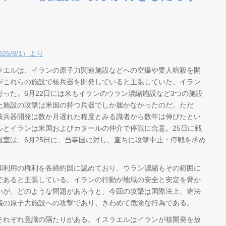
5/8/1）より
スラエルは、イランの原子力関連施設などへの空爆や要人暗殺を開
がこれらの施設で核兵器を開発していると主張していた。イラン
った。6月22日には米もイランのウラン濃縮施設など3つの施設
た施設の攻撃は米国の持つ兵器でしか届かなかったのだ。ただ
核兵器開発は数か月遅れた程度とみる識者から数年は伸びたとい
ルとイランは米国およびカタールの仲介で停戦に合意。25日に戦
室は、6月25日に、当事国に対し、直ちに攻撃中止・停戦を求め
和利用の権利を各締約国に認めており、ウラン濃縮もその範囲に
であると主張している。イランの行動が地域の安全と安定を脅か
いが、どのような問題があろうと、今回の攻撃は国際法上、違法
義の原子力施設への攻撃であり、きわめて危険な行為である。
れぞれ意識の隔たりがある。イスラエルはイランが核開発を放