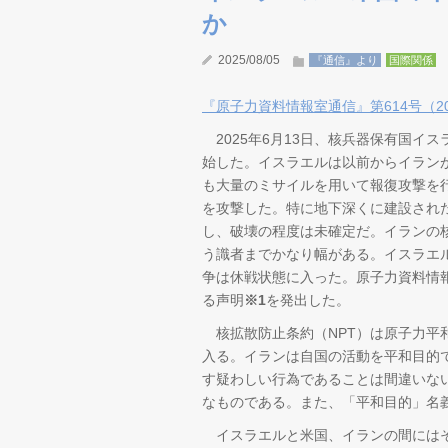
か
2025/08/05
『通信』より
国際関係
『原子力資料情報室通信』第614号（202
2025年6月13日、核兵器保有国イ
始した。イスラエルは以前からイラン
も大量のミサイルを用いて報復攻撃を行
を攻撃した。特に地下深くに建設され
し、破壊の程度は未確定だ。イランの
う識者までかなり幅がある。イスラエ
争は休戦状態に入った。原子力資料情報
る声明
※1
を発出した。
核拡散防止条約（NPT）は原子力平
入る。イランは自国の活動を平和目的
す疑わしい行為であることは間違いな
なものである。また、「平和目的」名
イスラエルと米国、イランの間にはそ