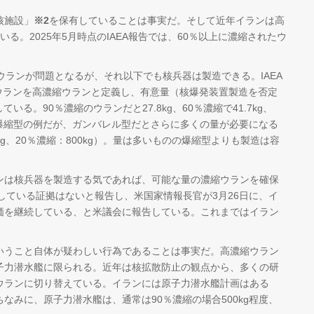
核施設」
※2
を保有していることは事実だ。そして近年イランは高
る。2025年5月時点のIAEA報告では、60％以上に濃縮されたウ
ランが問題となるが、それ以下でも核兵器は製造できる。IAEA
たウランを高濃縮ウランと定義し、有意量（核爆発装置製造を否定
ている。90％濃縮のウランだと27.8kg、60％濃縮で41.7kg、
れは爆縮型の例だが、ガンバレル型だとさらに多くの量が必要になる
20kg、20％濃縮：800kg）。量は多いものの爆縮型よりも製造は容
は核兵器を製造する気であれば、可能な量の濃縮ウランを確保
発している証拠はないと報告し、米国家情報長官が3月26日に、イ
価を継続している、と米議会に報告している。これまではイラン
。
うこと自体が疑わしい行為であることは事実だ。高濃縮ウラン
子力潜水艦に限られる。近年は核拡散防止の観点から、多くの研
ウランに切り替えている。イランには原子力潜水艦計画はある
なみに、原子力潜水艦は、通常は90％濃縮の場合500kg程度、