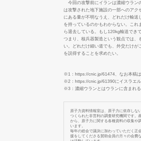
今回の攻撃前にイランは濃縮ウランの
は攻撃された地下施設の一部へのアク
にある量が不明なうえ、どれだけ輸送
を持っているのかもわからない。これま
ら退去している。もし120kg輸送で
つまり、核兵器製造という観点では、
い。どれだけ細い道でも、外交だけが
を説得することを求めたい。
※1：https://cnic.jp/61474
※2：https://cnic.jp/61390
※3：濃縮ウランとはウランに含まれる
原子力資料情報室は、原子力に依存しな
つくられた非営利の調査研究機関です。
から、原子力に関する各種資料の収集や
います。
毎年の総会で議決に加わっていただく正
援をしてくださる賛助会員の方々の会費