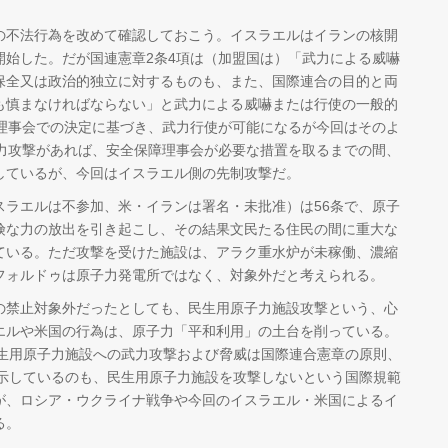
。
不法行為を改めて確認しておこう。イスラエルはイランの核開
開始した。だが国連憲章2条4項は（加盟国は）「武力による威嚇
保全又は政治的独立に対するものも、また、国際連合の目的と両
も慎まなければならない」と武力による威嚇または行使の一般的
障理事会での決定に基づき、武力行使が可能になるが今回はそのよ
武力攻撃があれば、安全保障理事会が必要な措置を取るまでの間、
しているが、今回はイスラエル側の先制攻撃だ。
ラエルは不参加、米・イランは署名・未批准）は56条で、原子
険な力の放出を引き起こし、その結果文民たる住民の間に重大な
ている。ただ攻撃を受けた施設は、アラク重水炉が未稼働、濃縮
フォルドゥは原子力発電所ではなく、対象外だと考えられる。
禁止対象外だったとしても、民生用原子力施設攻撃という、心
エルや米国の行為は、原子力「平和利用」の土台を削っている。
民生用原子力施設への武力攻撃および脅威は国際連合憲章の原則、
明示しているのも、民生用原子力施設を攻撃しないという国際規範
が、ロシア・ウクライナ戦争や今回のイスラエル・米国によるイ
る。