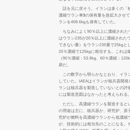
話を元に戻そう。イランは多くの「
濃縮ウラン
※3
の保有量を急拡大させてい
ランを408.6kgも保有していた。
ちなみによく90％以上に濃縮されたウ
はウラン235が20％以上に濃縮され
できない量）をウラン235量で25kgとし
20％濃縮で125kgに相当する。こ
（90％濃縮：53.8kg、60％濃縮：1
易だ。
この数字から明らかなとおり、イラン
していた。IAEAはイランが核兵器開
ランは核兵器を製造していないとの評
には製造意図はなかったと考えられる
ただし、高濃縮ウランを製造するとい
の用途は主に、核兵器か、研究炉、原
究炉が燃料を高濃縮ウランから低濃縮
が、技術的には相当先のことになる。ち