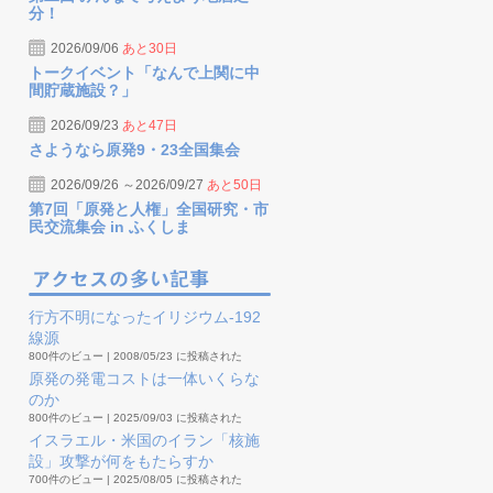
分！
2026/09/06
あと30日
トークイベント「なんで上関に中
間貯蔵施設？」
2026/09/23
あと47日
さようなら原発9・23全国集会
2026/09/26 ～2026/09/27
あと50日
第7回「原発と人権」全国研究・市
民交流集会 in ふくしま
行方不明になったイリジウム-192
線源
800件のビュー
|
2008/05/23 に投稿された
原発の発電コストは一体いくらな
のか
800件のビュー
|
2025/09/03 に投稿された
イスラエル・米国のイラン「核施
設」攻撃が何をもたらすか
700件のビュー
|
2025/08/05 に投稿された