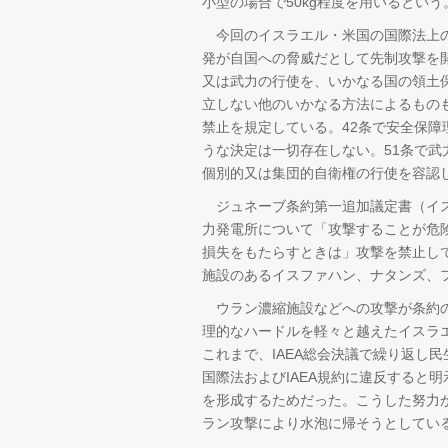
小型の場合で50kg程度を用いるという
今回のイスラエル・米国の国際法上の
発が自国への脅威だとして先制攻撃を
又は武力の行使を、いかなる国の領土
立しない他のいかなる方法によるもの
禁止を規定している。42条で安全保
うな決定は一切存在しない。51条で
個別的又は集団的自衛権の行使を容認
ジュネーブ条約第一追加議定書（イス
力発電所について「攻撃することが危
損失をもたらすときは」攻撃を禁止し
施設のあるイスファハン、ナタンズ、
ウラン濃縮施設などへの攻撃が条約の
理的なハードルを軽々と越えたイスラ
これまで、IAEA総会決議で繰り返し
国際法およびIAEA規約に違反すると
を形成するためだった。こうした努力
ラン攻撃により水泡に帰そうとしてい