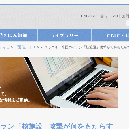
ENGLISH
書籍
FAQ
お問
お知らせ
>
『通信』より
> イスラエル・米国のイラン「核施設」攻撃が何をもたら
ラン「核施設」攻撃が何をもたらす