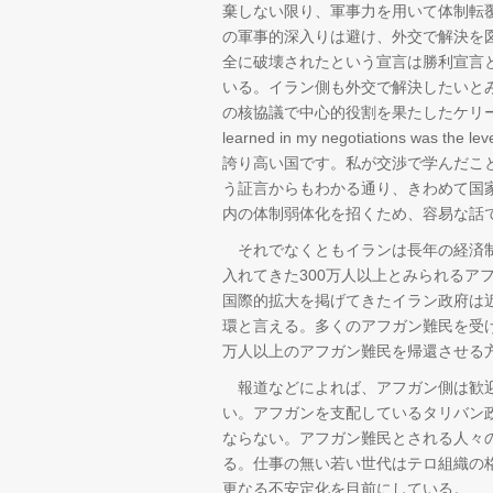
棄しない限り、軍事力を用いて体制転
の軍事的深入りは避け、外交で解決を
全に破壊されたという宣言は勝利宣言
いる。イラン側も外交で解決したいと
の核協議で中心的役割を果たしたケリー氏の“Iran is a
learned in my negotiations was 
誇り高い国です。私が交渉で学んだこ
う証言からもわかる通り、きわめて国
内の体制弱体化を招くため、容易な話
それでなくともイランは長年の経済制
入れてきた300万人以上とみられるア
国際的拡大を掲げてきたイラン政府は
環と言える。多くのアフガン難民を受け入
万人以上のアフガン難民を帰還させる
報道などによれば、アフガン側は歓迎
い。アフガンを支配しているタリバン
ならない。アフガン難民とされる人々
る。仕事の無い若い世代はテロ組織の
更なる不安定化を目前にしている。