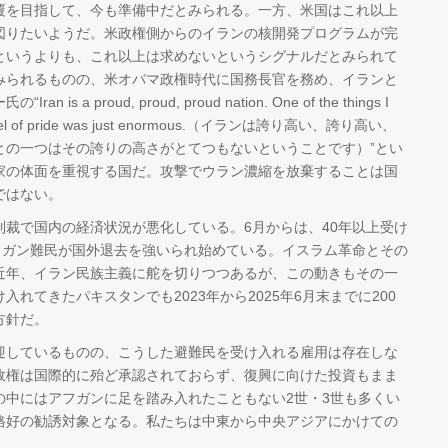
覆を目指して、今も準備中だとみられる。一方、米国はこれ以上
図りたいようだ。米政権側からのイランの核開発プログラムが完
というよりも、これ以上は求めないというシグナルだとみられて
みられるものの、米オバマ政権時代に国務長官を務め、イランと
 proud, proud, proud nation. One of the things I
the level of pride was just enormous.（イランは誇り高い、誇り高い、
との一つはその誇りの高さがとてつもないということです）”とい
家の体面を重視する国だ。攻撃でウラン濃縮を放棄することは国
ではない。
裁で国内の経済状況が悪化している。6月からは、40年以上受け
フガン難民が国外退去を強いられ始めている。イスラム革命とその
近年、イラン民族主義に舵を切りつつあるが、この動きもその一
れてきたパキスタンでも2023年から2025年6月末までに200
方針だ。
しているものの、こうした避難民を受け入れる雇用は存在しな
政権は国際的に殆ど承認されておらず、復興に向けた投資もまま
の中にはアフガンに足を踏み入れたこともない2世・3世も多くい
格好の勧誘対象となる。私たちは中東から中央アジアにかけての