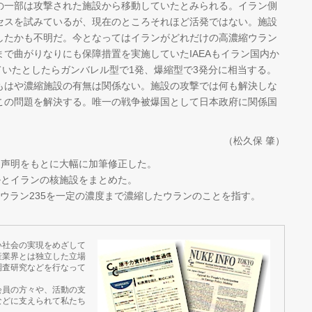
一部は攻撃された施設から移動していたとみられる。イラン側
セスを試みているが、現在のところそれほど活発ではない。施設
したかも不明だ。今となってはイランがどれだけの高濃縮ウラン
で曲がりなりにも保障措置を実施していたIAEAもイラン国内か
きていたとしたらガンバレル型で1発、爆縮型で3発分に相当する。
もはや濃縮施設の有無は関係ない。施設の攻撃では何も解決しな
この問題を解決する。唯一の戦争被爆国として日本政府に関係国
（松久保 肇）
、なお本稿は声明をもとに大幅に加筆修正した。
にイスラエルとイランの核施設をまとめた。
ウラン235を一定の濃度まで濃縮したウランのことを指す。
い社会の実現をめざして
産業界とは独立した立場
調査研究などを行なって
会員の方々や、活動の支
などに支えられて私たち