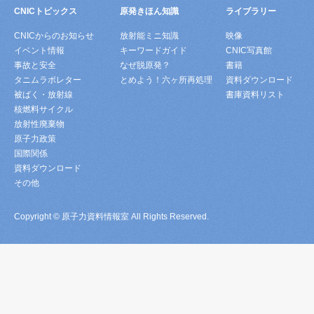
CNICトピックス
原発きほん知識
ライブラリー
CNICからのお知らせ
放射能ミニ知識
映像
イベント情報
キーワードガイド
CNIC写真館
事故と安全
なぜ脱原発？
書籍
タニムラボレター
とめよう！六ヶ所再処理
資料ダウンロード
被ばく・放射線
書庫資料リスト
核燃料サイクル
放射性廃棄物
原子力政策
国際関係
資料ダウンロード
その他
Copyright © 原子力資料情報室 All Rights Reserved.