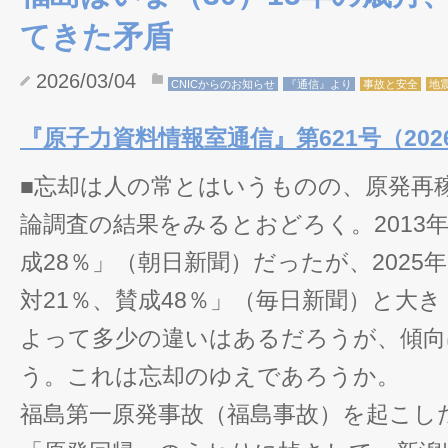
てきた矛盾
2026/03/04
CNICからのお知らせ
『通信』より
事故と安全
地
『原子力資料情報室通信』第621号（2026
■忘却は人の常とはいうものの、原発再
論調査の結果をみるとおどろく。2013年
成28％」（朝日新聞）だったが、2025
対21％、賛成48％」（毎日新聞）と大
よって多少の違いはあるだろうが、傾向
う。これは忘却のゆえであろうか。
福島第一原発事故（福島事故）を起こし