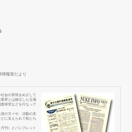
移
料情報室だより
い社会の実現をめざして
産業界とは独立した立場
調査研究などを行なって
会員の方々や、活動の支
などに支えられて私たち
（月刊）とパンフレット