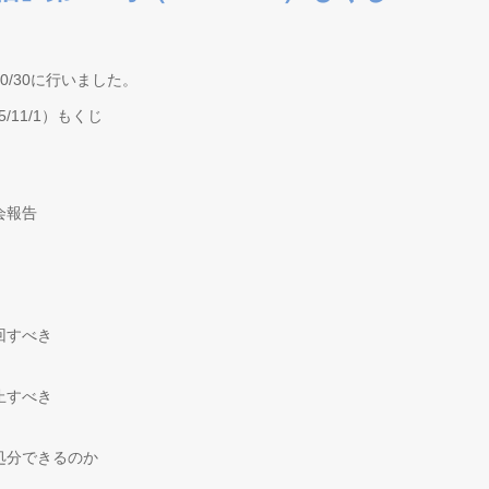
/30に行いました。
/11/1）もくじ
会報告
回すべき
止すべき
処分できるのか