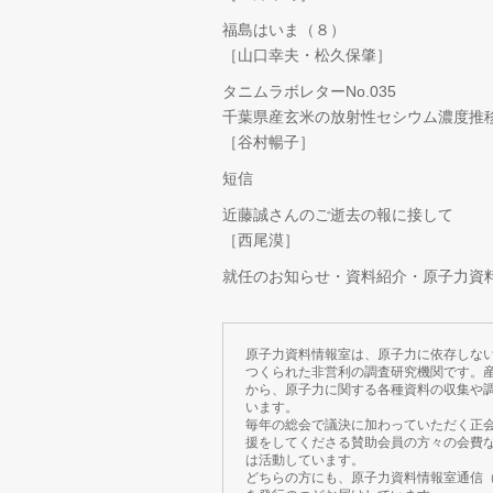
福島はいま（８）
［山口幸夫・松久保肇］
タニムラボレターNo.035
千葉県産玄米の放射性セシウム濃度推
［谷村暢子］
短信
近藤誠さんのご逝去の報に接して
［西尾漠］
就任のお知らせ・資料紹介・原子力資
原子力資料情報室は、原子力に依存しな
つくられた非営利の調査研究機関です。
から、原子力に関する各種資料の収集や
います。
毎年の総会で議決に加わっていただく正
援をしてくださる賛助会員の方々の会費
は活動しています。
どちらの方にも、原子力資料情報室通信