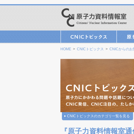
HOME
>
CNICトピックス
>
CNICからの
CNICトピックスのカテゴリ一覧を見る
『原子力資料情報室通信』