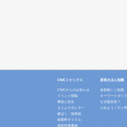
CNICトピックス
原発きほん知識
CNICからのお知らせ
放射能ミニ知識
イベント情報
キーワードガイ
事故と安全
なぜ脱原発？
タニムラボレター
とめよう！六ヶ
被ばく・放射線
核燃料サイクル
放射性廃棄物