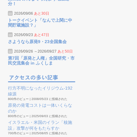
分！
2026/09/06
あと30日
トークイベント「なんで上関に中
間貯蔵施設？」
2026/09/23
あと47日
さようなら原発9・23全国集会
2026/09/26 ～2026/09/27
あと50日
第7回「原発と人権」全国研究・市
民交流集会 in ふくしま
行方不明になったイリジウム-192
線源
800件のビュー
|
2008/05/23 に投稿された
原発の発電コストは一体いくらな
のか
800件のビュー
|
2025/09/03 に投稿された
イスラエル・米国のイラン「核施
設」攻撃が何をもたらすか
700件のビュー
|
2025/08/05 に投稿された