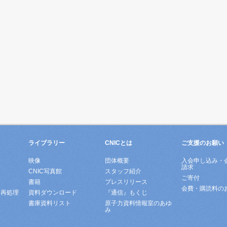
ライブラリー
CNICとは
ご支援のお願い
映像
団体概要
入会申し込み・
請求
ド
CNIC写真館
スタッフ紹介
ご寄付
書籍
プレスリリース
会費・購読料の
所再処理
資料ダウンロード
『通信』もくじ
書庫資料リスト
原子力資料情報室のあゆ
み