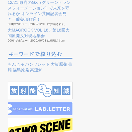
12/21 政府のGX（グリーントラン
スフォーメーション）で未来を守
れるか オンライン共同記者会見
＊一般参加歓迎！
600件のビュー
|
2022/12/10 に投稿された
大MAGROCK VOL.18／第18回大
間原発反対現地集会
500件のビュー
|
2026/06/08 に投稿された
もんじゅ
パンフレット
大飯原発
書
籍
福島原発
高速炉