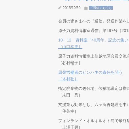
2015/10/30
『通信』もくじ
会員の皆さまへの『通信』発送作業を10
原子力資料情報室通信』第497号（2015
10・12 資料室「40周年」記念の集い
［山口幸夫］
原子力資料情報室上信越地区会員交流
［谷村暢子］
原発労働者のピンハネの責任を問う
［木村壮］
指定廃棄物の処分場、候補地選定は撤
［末田一秀］
支援策も効果なし、六ヶ所再処理を中
［伴英幸］
フィンランド・オルキルオト島で最終
［上澤千尋］