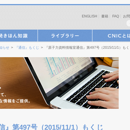
ENGLISH
書籍
FAQ
お問
お知らせ
>
『通信』もくじ
> 『原子力資料情報室通信』第497号（2015/11/1）も
第497号（2015/11/1）もくじ