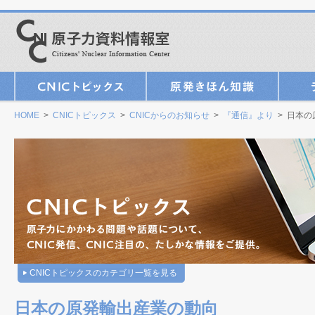
HOME
>
CNICトピックス
>
CNICからのお知らせ
>
『通信』より
> 日本の
CNICトピックスのカテゴリ一覧を見る
日本の原発輸出産業の動向