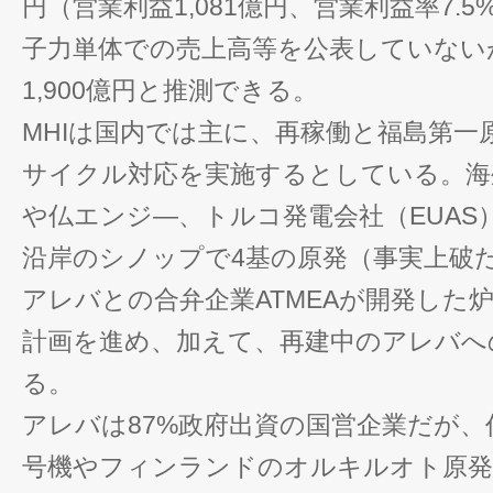
円（営業利益1,081億円、営業利益率7.5
子力単体での売上高等を公表していない
1,900億円と推測できる。
MHIは国内では主に、再稼働と福島第一
サイクル対応を実施するとしている。海
や仏エンジ―、トルコ発電会社（EUAS
沿岸のシノップで4基の原発（事実上破
アレバとの合弁企業ATMEAが開発した炉
計画を進め、加えて、再建中のアレバへ
る。
アレバは87%政府出資の国営企業だが、
号機やフィンランドのオルキルオト原発