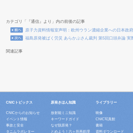
カテゴリ「『通信』より」内の前後の記事
原子力資料情報室声明：欧州ウラン濃縮企業への日本政
福島原発被ばく労災 あらかぶさん裁判 第5回口頭弁論 
関連記事
CNICトピックス
原発きほん知識
ライブラリー
CNICからのお知らせ
放射能ミニ知識
映像
イベント情報
キーワードガイド
CNIC写真館
事故と安全
なぜ脱原発？
書籍
タニムラボレター
とめよう！六ヶ所再処理
資料ダウンロード