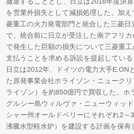
撤退することとし、日立は2016年度決算
を営業外損失として減損処理した。加えて
菱重工の火力発電部門と統合した三菱日
で、統合前に日立が受注した南アフリカ
で発生した巨額の損失について三菱重工が
支払うことを求める訴訟を提起している
日立は2012年、ドイツの電力大手E.O
た原発事業会社ホライゾン・ニュークリ
ライゾン）を約850億円で買収した。
グルシー島ウィルヴァ・ニューウィッ
シャー州オールドベリーにそれぞれ2～3
沸騰水型軽水炉）を建設する計画を保有