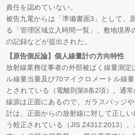
責任を認めていない。
被告九電からは「準備書面3」として、
る「管理区域立入時間一覧」、敷地境界
の記録などが提出された。
【原告側反論】個人線量計の方向特性
放射線業務従事者の外部被ばく線量測定
ル線量当量及び70マイクロメートル線
とされている（電離則第8条2項）。通
線源は正面にあるので、ガラスバッジや
計は、正面からの放射線に対して正しい
う較正されている（JIS Z4312:201