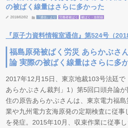
の被ばく線量はさらに多かった
2018/02/02
『通信』より
労働者被ばく
被ばく・放射線
『原子力資料情報室通信』第524号（2018
福島原発被ばく労災 あらかぶさん
論 実際の被ばく線量はさらに多
2017年12月15日、東京地裁103号法
あらかぶさん裁判」1）第5回口頭弁論
住の原告あらかぶさんは、東京電力福島
業や九州電力玄海原発の定期検査に従事
を発症。2015年10月、収束作業に従事