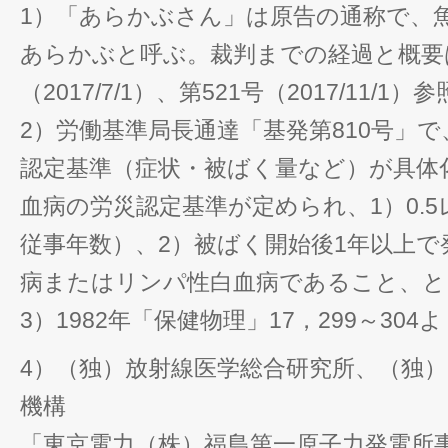
1）「あらかぶさん」は原告の通称で、
あらかぶと呼ぶ。裁判までの経過と概要は
（2017/7/1）、第521号（2017/11/1）
2）労働基準局長通達「基発第810号」
認定基準（症状・被ばく量など）が具体
血病の労災認定基準が定められ、1）0.5
従事年数）、2）被ばく開始後1年以上で
病またはリンパ性白血病であること、と
3）1982年「保健物理」17，299～304
4）（独）放射線医学総合研究所、（独
機構
「東京電力（株）福島第一原子力発電所