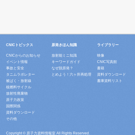
CNICトピックス
原発きほん知識
ライブラリー
CNICからのお知らせ
放射能ミニ知識
映像
イベント情報
キーワードガイド
CNIC写真館
事故と安全
なぜ脱原発？
書籍
タニムラボレター
とめよう！六ヶ所再処理
資料ダウンロード
被ばく・放射線
書庫資料リスト
核燃料サイクル
放射性廃棄物
原子力政策
国際関係
資料ダウンロード
その他
Copyright © 原子力資料情報室 All Rights Reserved.