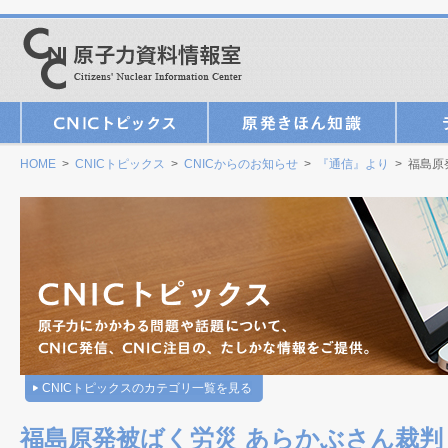
HOME
>
CNICトピックス
>
CNICからのお知らせ
>
『通信』より
> 福島原
CNICトピックスのカテゴリ一覧を見る
福島原発被ばく労災 あらかぶさん裁判 