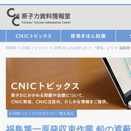
HOME
>
CNICトピックス
>
CNICからのお知らせ
>
『通信』より
> 福島第
CNICトピックスのカテゴリ一覧を見る
福島第一原発収束作業 鉛の遮