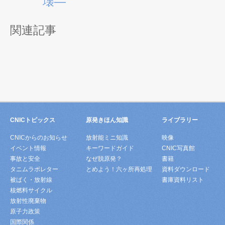
壊―
関連記事
CNICトピックス
原発きほん知識
ライブラリー
CNICからのお知らせ
放射能ミニ知識
映像
イベント情報
キーワードガイド
CNIC写真館
事故と安全
なぜ脱原発？
書籍
タニムラボレター
とめよう！六ヶ所再処理
資料ダウンロード
被ばく・放射線
書庫資料リスト
核燃料サイクル
放射性廃棄物
原子力政策
国際関係