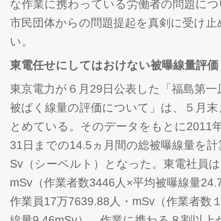
な作業に携わっている労働者の問題につ
市民団体からの問題提起を真剣に受け止
い。
東電任せにしてはおけない被曝線量評価
東京電力が６月29日公表した「福島第一
被ばく線量の評価について」は、５月末
とめている。そのデータをもとに2011年
31日までの14.5ヵ月間の総被曝線量を計算
Sv（シーベルト）となった。東電社員は８万
mSv（作業者数3446人×平均被曝線量24
作業員17万7639.88人・mSv（作業者数
線量9.46mSv）。作業に携わる８割以