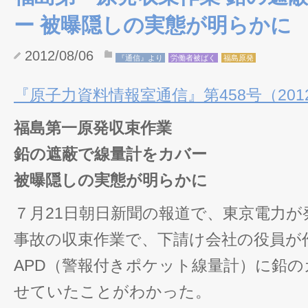
ー 被曝隠しの実態が明らかに
2012/08/06
『通信』より
労働者被ばく
福島原発
『原子力資料情報室通信』第458号（2012/
福島第一原発収束作業
鉛の遮蔽で線量計をカバー
被曝隠しの実態が明らかに
７月21日朝日新聞の報道で、東京電力が
事故の収束作業で、下請け会社の役員が
APD（警報付きポケット線量計）に鉛
せていたことがわかった。