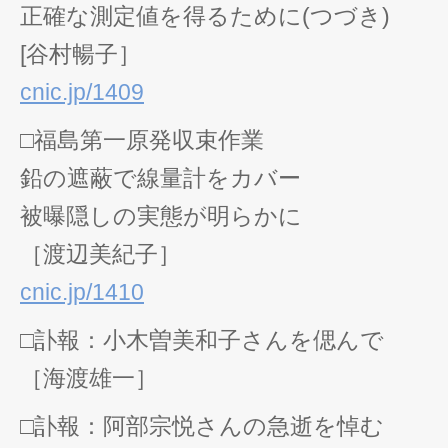
正確な測定値を得るために(つづき)
[谷村暢子］
cnic.jp/1409
□福島第一原発収束作業
鉛の遮蔽で線量計をカバー
被曝隠しの実態が明らかに
［渡辺美紀子］
cnic.jp/1410
□訃報：小木曽美和子さんを偲んで
［海渡雄一］
□訃報：阿部宗悦さんの急逝を悼む