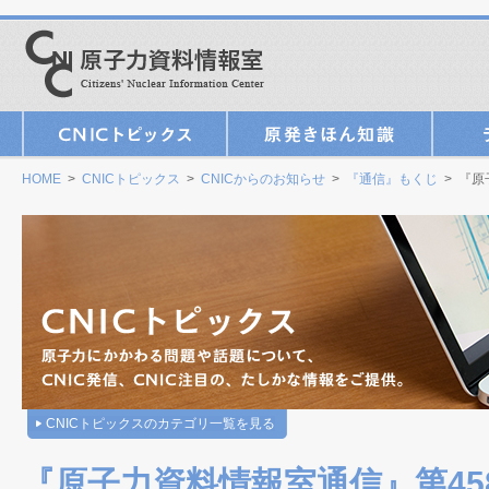
HOME
>
CNICトピックス
>
CNICからのお知らせ
>
『通信』もくじ
> 『原
CNICトピックスのカテゴリ一覧を見る
『原子力資料情報室通信』第458号