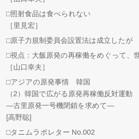
□照射食品は食べられない
［里見宏］
□原子力規制委員会設置法は成立したが
□視点：大飯原発の再稼働をめぐって、
［山口幸夫］
□アジアの原発事情 韓国
（2）韓国で広がる原発再稼働反対運動
―古里原発一号機閉鎖を求めて―
[高野聡]
□タニムラボレター No.002