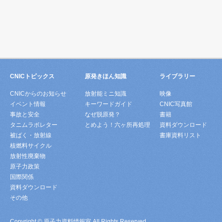
CNICトピックス
原発きほん知識
ライブラリー
CNICからのお知らせ
放射能ミニ知識
映像
イベント情報
キーワードガイド
CNIC写真館
事故と安全
なぜ脱原発？
書籍
タニムラボレター
とめよう！六ヶ所再処理
資料ダウンロード
被ばく・放射線
書庫資料リスト
核燃料サイクル
放射性廃棄物
原子力政策
国際関係
資料ダウンロード
その他
Copyright © 原子力資料情報室 All Rights Reserved.