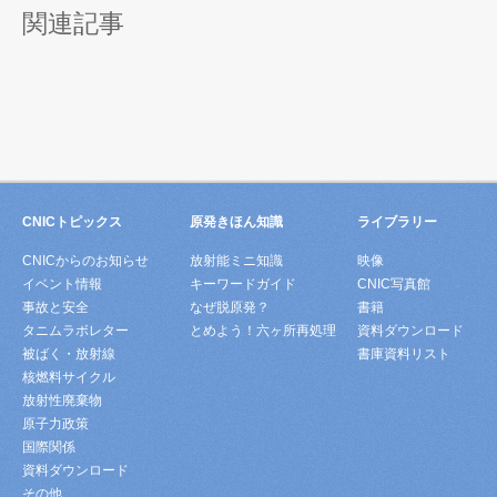
関連記事
CNICトピックス
原発きほん知識
ライブラリー
CNICからのお知らせ
放射能ミニ知識
映像
イベント情報
キーワードガイド
CNIC写真館
事故と安全
なぜ脱原発？
書籍
タニムラボレター
とめよう！六ヶ所再処理
資料ダウンロード
被ばく・放射線
書庫資料リスト
核燃料サイクル
放射性廃棄物
原子力政策
国際関係
資料ダウンロード
その他