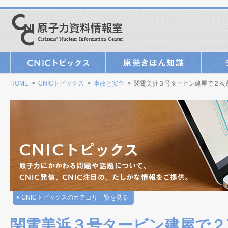
HOME
>
CNICトピックス
>
事故と安全
> 関電美浜３号タービン建屋で２次
CNICトピックスのカテゴリ一覧を見る
関電美浜３号タービン建屋で２