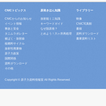
CNICトピックス
原発きほん知識
ライブラリー
CNICからのお知らせ
放射能ミニ知識
映像
イベント情報
キーワードガイド
CNIC写真館
事故と安全
なぜ脱原発？
書籍
タニムラボレター
とめよう！六ヶ所再処理
資料ダウンロード
被ばく・放射線
書庫資料リスト
核燃料サイクル
放射性廃棄物
原子力政策
国際関係
資料ダウンロード
その他
Copyright © 原子力資料情報室 All Rights Reserved.