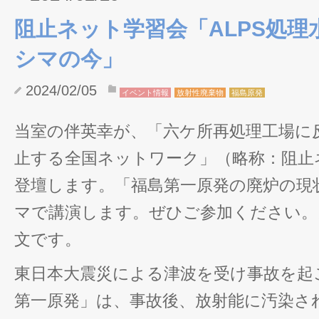
阻止ネット学習会「ALPS処理
シマの今」
2024/02/05
イベント情報
放射性廃棄物
福島原発
当室の伴英幸が、「六ケ所再処理工場に
止する全国ネットワーク」（略称：阻止
登壇します。「福島第一原発の廃炉の現
マで講演します。ぜひご参加ください。
文です。
東日本大震災による津波を受け事故を起
第一原発」は、事故後、放射能に汚染さ