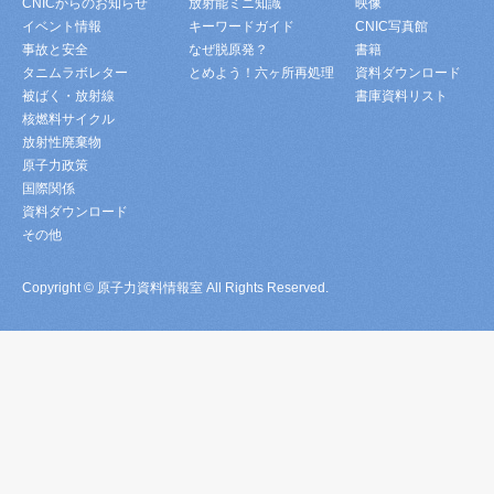
CNICからのお知らせ
放射能ミニ知識
映像
イベント情報
キーワードガイド
CNIC写真館
事故と安全
なぜ脱原発？
書籍
タニムラボレター
とめよう！六ヶ所再処理
資料ダウンロード
被ばく・放射線
書庫資料リスト
核燃料サイクル
放射性廃棄物
原子力政策
国際関係
資料ダウンロード
その他
Copyright © 原子力資料情報室 All Rights Reserved.