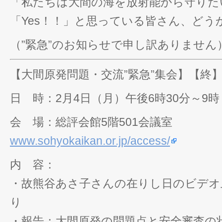
「私たちは大間の海を放射能から守りた
「Yes！！」と思っている皆さん、どう
（”緊急”のお知らせで申し訳ありません
【大間原発問題・交流”緊急”集会】【終
日 時：2月4日（月）午後6時30分～9時
会 場：総評会館5階501会議室
www.sohyokaikan.or.jp/access/
内 容：
・故熊谷あさ子さんの在りし日のビデオ
り
・報告：大間原発の問題点と安全審査の