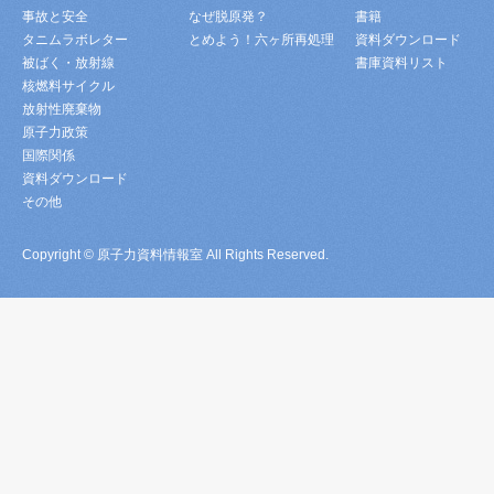
事故と安全
なぜ脱原発？
書籍
タニムラボレター
とめよう！六ヶ所再処理
資料ダウンロード
被ばく・放射線
書庫資料リスト
核燃料サイクル
放射性廃棄物
原子力政策
国際関係
資料ダウンロード
その他
Copyright © 原子力資料情報室 All Rights Reserved.