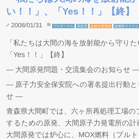
い！！」、「Yes！！」【終】
2008/01/31
プルサーマル
再処理
放射性廃棄物
核燃料サイクル
「私たちは大間の海を放射能から守りた
「Yes！！」【終】
― 大間原発問題・交流集会のお知らせ 
― 原子力安全保安院への署名提出行動
せ ―
青森県大間町では、六ヶ所再処理工場の
するための原発、大間原子力発電所の計
大間原発では炉心に、MOX燃料（プルト