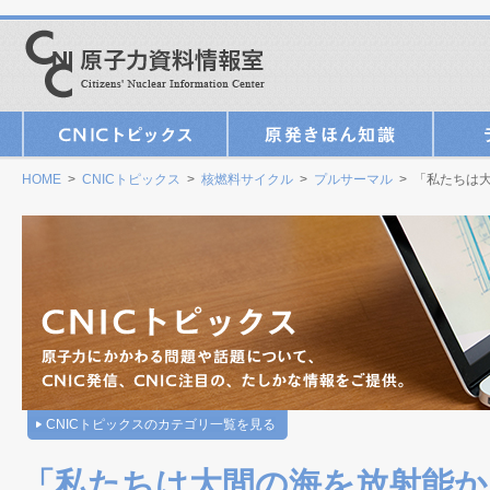
HOME
>
CNICトピックス
>
核燃料サイクル
>
プルサーマル
> 「私たちは
CNICトピックスのカテゴリ一覧を見る
「私たちは大間の海を放射能か