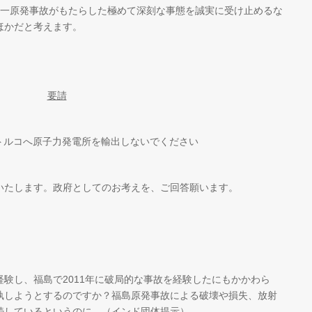
第一原発事故がもたらした極めて深刻な事態を誠実に受け止めるな
ほかだと考えます。
要請
トルコへ原子力発電所を輸出しないでください
いたします。政府としてのお考えを、ご回答願います。
験し、福島で2011年に破局的な事故を経験したにもかかわら
執しようとするのですか？福島原発事故による破壊や損失、放射
続しているというのに。（インド団体提示）