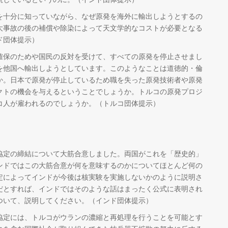
を十分に知っていながら、なぜ原発を海外に輸出しようとするの
大事故の後の補償や除染によって天文学的なコストが必要となる
ド団体提示）
確保のためや国民の反対を受けて、すべての原発を停止させまし
を他国へ輸出しようとしています。このようなことは道徳的・倫
か。日本で原発が停止しているため職を失った原発技術者や原発
クトの機会を与えるということでしょうか。トルコの原発プロジ
コ人が雇われるのでしょうか。（トルコ団体提示）
協定の締結について大筋合意しました。両国がこれを「歴史的」
ンドではこの大筋合意が何を意味するのかについてほとんど何の
定によってインドが今後は核実験を実施しないかのように説明さ
だとすれば、インドではそのような話はまったく公式に表明され
ついて、説明してください。（インド団体提示）
協定には、トルコがウランの濃縮と再処理を行うことを可能とす