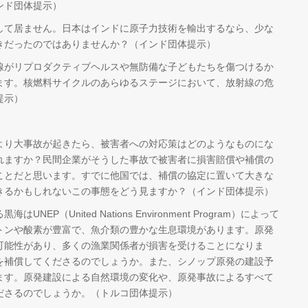
ンド団体提示）
して居ません。日本はインドに原子力技術を輸出するなら、少な
きだったのではありませんか？（インド団体提示）
線がリプロダクティブヘルスや無防備な子どもたちを傷つけるか
ます。核燃料サイクルのあらゆるステージにおいて、放射線の危
提示）
より大事故が起きたら、被害者への対応策はどのようなものにな
れますか？民間企業がそうした事故で被害者に損害賠償や補償の
ことだと思います。すでに他国では、補償の協定に置いて大きな
きるかもしれないこの事態をどう見ますか？（インド団体提示）
P（United Nations Environment Program）によって
トンや酸素が豊富で、魚介類の豊かな生息環境があります。原発
可能性があり、多くの漁業関係者が損害を受けることになりま
を補償してくださるのでしょうか。また、シノップ原発の建設予
ます。原発建設による自然環境の変化や、原発事故によるすべて
ださるのでしょうか。（トルコ団体提示）