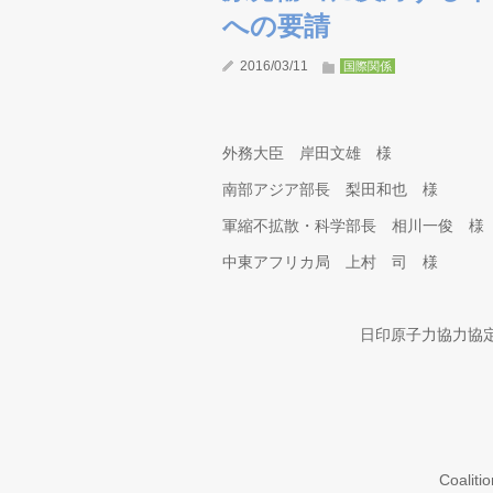
への要請
2016/03/11
国際関係
外務大臣 岸田文雄 様
南部アジア部長 梨田和也 様
軍縮不拡散・科学部長 相川一俊 様
中東アフリカ局 上村 司 様
日印原子力協力協
●イ
Coali