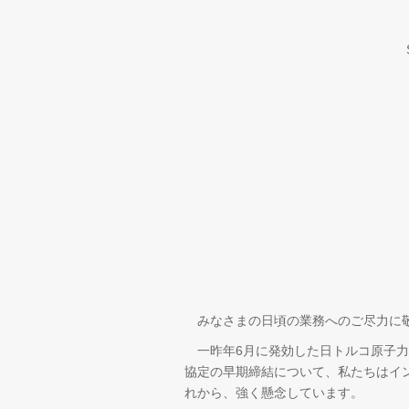
●ト
●
みなさまの日頃の業務へのご尽力に
一昨年6月に発効した日トルコ原子力
協定の早期締結について、私たちはイ
れから、強く懸念しています。