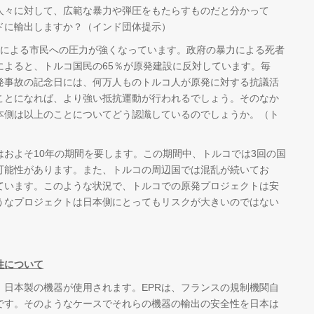
人々に対して、広範な暴力や弾圧をもたらすものだと分かって
ドに輸出しますか？（インド団体提示）
府による市民への圧力が強くなっています。政府の暴力による死者
によると、トルコ国民の65％が原発建設に反対しています。毎
発事故の記念日には、何万人ものトルコ人が原発に対する抗議活
ことになれば、より強い抵抗運動が行われるでしょう。そのなか
本側は以上のことについてどう認識しているのでしょうか。（ト
およそ10年の期間を要します。この期間中、トルコでは3回の国
可能性があります。また、トルコの周辺国では混乱が続いてお
ています。このような状況で、トルコでの原発プロジェクトは安
うなプロジェクトは日本側にとってもリスクが大きいのではない
性について
、日本製の機器が使用されます。EPRは、フランスの規制機関自
です。そのようなケースでそれらの機器の輸出の安全性を日本は