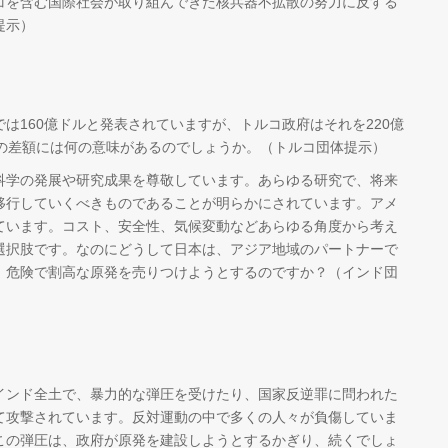
コを含む国際社会が取り組んできた核兵器不拡散の努力に反する
提示）
は160億ドルと発表されていますが、トルコ政府はそれを220億
ルの差額には何の意味があるのでしょうか。（トルコ団体提示）
科学の発展や研究成果を尊敬しています。あらゆる研究で、将来
移行していくべきものであることが明らかにされています。アメ
ています。コスト、安全性、気候変動などあらゆる角度から考え
選択肢です。なのにどうして日本は、アジア地域のパートナーで
、危険で割高な原発を売りつけようとするのですか？（インド団
インド全土で、暴力的な弾圧を受けたり、国家反逆罪に問われた
て攻撃されています。反対運動の中で多くの人々が負傷していま
この弾圧は、政府が原発を建設しようとするかぎり、続くでしょ