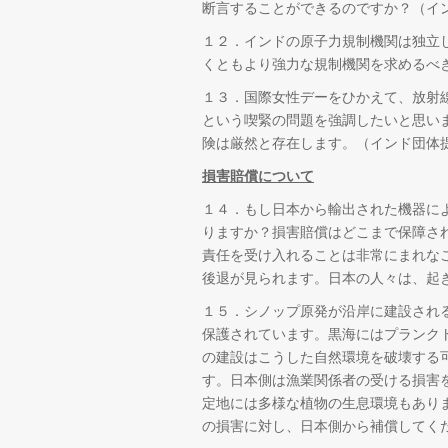
断言することができるのですか？（イ
１２．インドの原子力規制機関は独立
くともより強力な規制機関を求めるべ
１３．国際女性デーをひかえて、放射
という喫緊の問題を強調したいと思い
険は厳然と存在します。（インド団体
損害賠償について
１４．もし日本から輸出された機器に
りますか？損害賠償はどこまで保障さ
責任を受け入れることは非常にまれな
後退が見られます。日本の人々は、起
１５．シノップ原発が沿岸に建設される黒海はUNE
保護されています。黒海にはプランク
の建設はこうした自然環境を破壊する
す。日本側は漁業関係者の受ける損害
定地には多様な植物の生息環境もあり
の損害に対し、日本側から補償してく