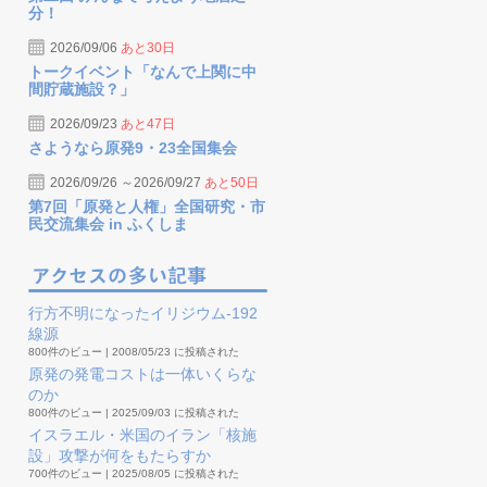
分！
2026/09/06
あと30日
トークイベント「なんで上関に中
間貯蔵施設？」
2026/09/23
あと47日
さようなら原発9・23全国集会
2026/09/26 ～2026/09/27
あと50日
第7回「原発と人権」全国研究・市
民交流集会 in ふくしま
行方不明になったイリジウム-192
線源
800件のビュー
|
2008/05/23 に投稿された
原発の発電コストは一体いくらな
のか
800件のビュー
|
2025/09/03 に投稿された
イスラエル・米国のイラン「核施
設」攻撃が何をもたらすか
700件のビュー
|
2025/08/05 に投稿された