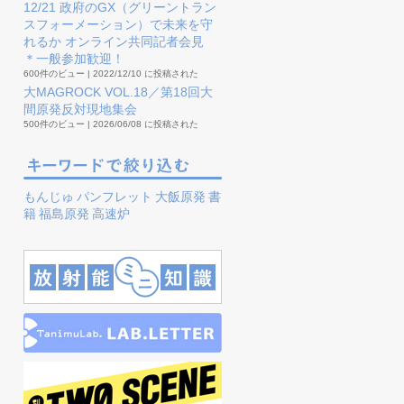
12/21 政府のGX（グリーントラン
スフォーメーション）で未来を守
れるか オンライン共同記者会見
＊一般参加歓迎！
600件のビュー
|
2022/12/10 に投稿された
大MAGROCK VOL.18／第18回大
間原発反対現地集会
500件のビュー
|
2026/06/08 に投稿された
もんじゅ
パンフレット
大飯原発
書
籍
福島原発
高速炉