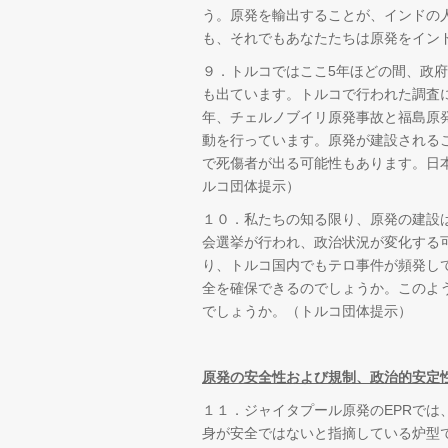
う。原発を輸出することが、インドの
も、それでもあなたたちは原発をイン
９．トルコではここ5年ほどの間、政
も出ています。トルコで行われた調査
年、チェルノブイリ原発事故と福島原
動を行っています。原発が建設される
で死傷者が出る可能性もあります。日
ルコ団体提示）
１０．私たちの知る限り、原発の建設は
会選挙が行われ、政治状況が変化する
り、トルコ国内でもテロ事件が頻発し
全を確保できるのでしょうか。このよ
でしょうか。（トルコ団体提示）
原発の安全性および規制、政治的安定
１１．ジャイタプール原発のEPRでは
身が安全ではないと指摘している炉型