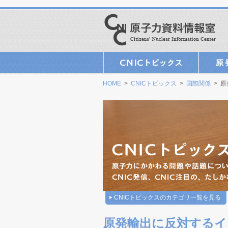
HOME
>
CNICトピックス
>
国際関係
> 
CNICトピックスのカテゴリ一覧を見る
原発輸出に反対するイ