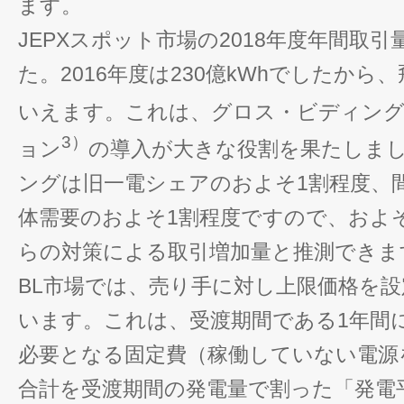
ます。
JEPXスポット市場の2018年度年間取引量
た。2016年度は230億kWhでしたか
いえます。これは、グロス・ビディン
3）
ョン
の導入が大きな役割を果たしま
ングは旧一電シェアのおよそ1割程度、
体需要のおよそ1割程度ですので、およそ1
らの対策による取引増加量と推測できま
BL市場では、売り手に対し上限価格を
います。これは、受渡期間である1年間
必要となる固定費（稼働していない電源
合計を受渡期間の発電量で割った「発電