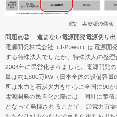
図2 各市場の関係
問題点② 進まない電源開発電源切り出
電源開発株式会社（J-Power）は電源
する特殊法人でしたが、特殊法人の整理
2004年に民営化されました。電源開発
量は約1,800万kW（日本全体の設備容
所は水力と石炭火力を中心に全国に90
電源開発の民営化の際には「同社に蓄積
となって発揮されることで、卸電力市場
新たな仕組みのなかで重要な役割を果た