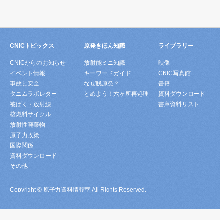
CNICトピックス
原発きほん知識
ライブラリー
CNICからのお知らせ
放射能ミニ知識
映像
イベント情報
キーワードガイド
CNIC写真館
事故と安全
なぜ脱原発？
書籍
タニムラボレター
とめよう！六ヶ所再処理
資料ダウンロード
被ばく・放射線
書庫資料リスト
核燃料サイクル
放射性廃棄物
原子力政策
国際関係
資料ダウンロード
その他
Copyright © 原子力資料情報室 All Rights Reserved.