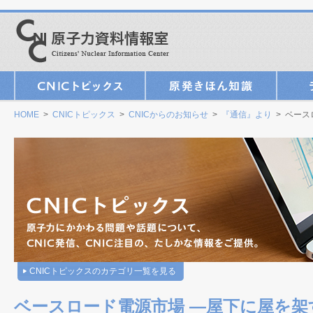
HOME
>
CNICトピックス
>
CNICからのお知らせ
>
『通信』より
> ベース
CNICトピックスのカテゴリ一覧を見る
ベースロード電源市場 ―屋下に屋を架