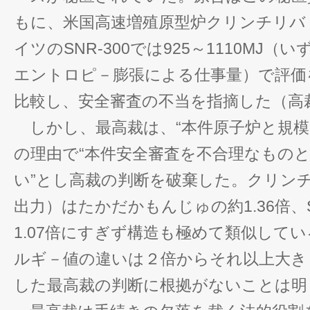
もに、米国高速増殖原型炉クリンチリバ－
イツのSNR-300では925～1110MJ
エントロピ－膨張による仕事量）で評価
比較し、安全審査の不当を指摘した（高
しかし、最高裁は、“本件原子炉と規模
の理由で“本件安全審査を不合理なもの
い”とし高裁の判断を破棄した。クリン
出力）はたかだかもんじゅの約1.36倍、S
1.07倍にすぎず構造も極めて類似して
ルギ－値の違いは２倍からそれ以上大き
した最高裁の判断に根拠がないことは明