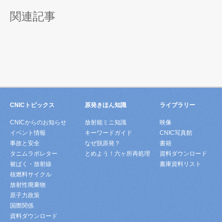
関連記事
CNICトピックス
原発きほん知識
ライブラリー
CNICからのお知らせ
放射能ミニ知識
映像
イベント情報
キーワードガイド
CNIC写真館
事故と安全
なぜ脱原発？
書籍
タニムラボレター
とめよう！六ヶ所再処理
資料ダウンロード
被ばく・放射線
書庫資料リスト
核燃料サイクル
放射性廃棄物
原子力政策
国際関係
資料ダウンロード