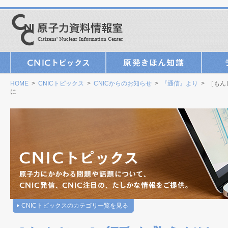
HOME
>
CNICトピックス
>
CNICからのお知らせ
>
『通信』より
> ［も
に
CNICトピックスのカテゴリ一覧を見る