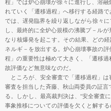
程」では炉心崩壊が徐々に進行し、溶融
れていく「遷移過程」へ移行する経路で
では、遅発臨界を繰り返しながら徐々に
し、最終的に全炉心規模の沸騰プ－ルが
なり核爆発を起こす。その結果、どの経
ネルギ－を放出する。炉心崩壊事故の評
程」の重要性は極めて大きく、「遷移過
故評価など無意味なのだ。
ところが、安全審査で「遷移過程」は
審査を担当した斉藤、秋山両委員の証言
る。しかし、最高裁判決は、“安全審査
事象推移についての評価を欠くと解する