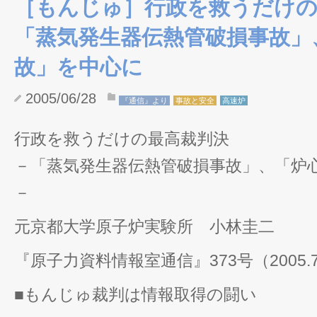
［もんじゅ］行政を救うだけ
「蒸気発生器伝熱管破損事故」
故」を中心に
2005/06/28
『通信』より
事故と安全
高速炉
行政を救うだけの最高裁判決
－「蒸気発生器伝熱管破損事故」、「炉
－
元京都大学原子炉実験所 小林圭二
『原子力資料情報室通信』373号（2005.
■もんじゅ裁判は情報取得の闘い