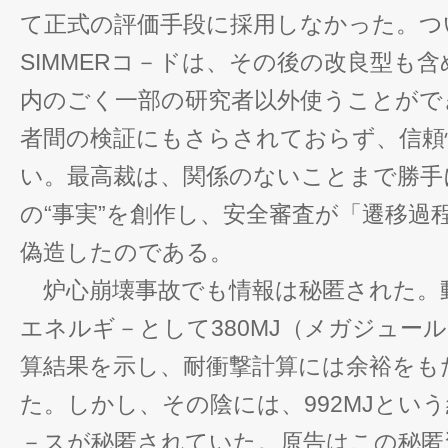
て正式の評価手段に採用しなかった。つ
SIMMERコ－ドは、その後の改良型も
内のごく一部の研究者以外使うことがで
者間の検証にもさらされておらず、信頼
い。最高裁は、関係のないことまで勝手
の“事実”を創作し、安全審査が「遷移過
偽造したのである。
炉心崩壊事故でも情報は秘匿された。
エネルギ－として380MJ（メガジュー
算結果を示し、耐衝撃計算には余裕をもた
た。しかし、その陰には、992MJとい
－スが秘匿されていた。原告はこの秘匿